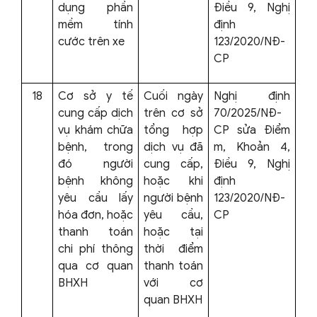
dụng phần
Điều 9, Nghị
mềm tính
định
cước trên xe
123/2020/NĐ-
CP
18
Cơ sở y tế
Cuối ngày
Nghị định
cung cấp dịch
trên cơ sở
70/2025/NĐ-
vụ khám chữa
tổng hợp
CP sửa Điểm
bệnh, trong
dịch vụ đã
m, Khoản 4,
đó người
cung cấp,
Điều 9, Nghị
bệnh không
hoặc khi
định
yêu cầu lấy
người bệnh
123/2020/NĐ-
hóa đơn, hoặc
yêu cầu,
CP
thanh toán
hoặc tại
chi phí thông
thời điểm
qua cơ quan
thanh toán
BHXH
với cơ
quan BHXH