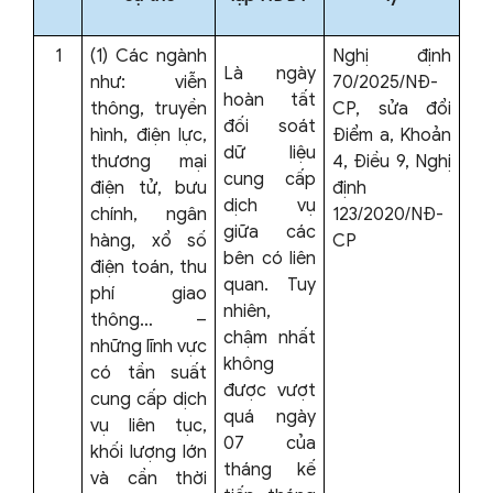
1
(1) Các ngành
Nghị định
Là ngày
như: viễn
70/2025/NĐ-
hoàn tất
thông, truyền
CP, sửa đổi
đối soát
hình, điện lực,
Điểm a, Khoản
dữ liệu
thương mại
4, Điều 9, Nghị
cung cấp
điện tử, bưu
định
dịch vụ
chính, ngân
123/2020/NĐ-
giữa các
hàng, xổ số
CP
bên có liên
điện toán, thu
quan. Tuy
phí giao
nhiên,
thông… –
chậm nhất
những lĩnh vực
không
có tần suất
được vượt
cung cấp dịch
quá ngày
vụ liên tục,
07 của
khối lượng lớn
tháng kế
và cần thời