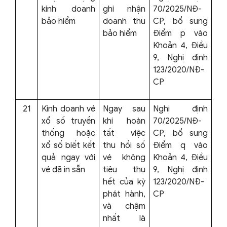
kinh doanh
ghi nhận
70/2025/NĐ-
bảo hiểm
doanh thu
CP, bổ sung
bảo hiểm
Điểm p vào
Khoản 4, Điều
9, Nghị định
123/2020/NĐ-
CP
21
Kinh doanh vé
Ngay sau
Nghị định
xổ số truyền
khi hoàn
70/2025/NĐ-
thống hoặc
tất việc
CP, bổ sung
xổ số biết kết
thu hồi số
Điểm q vào
quả ngay với
vé không
Khoản 4, Điều
vé đã in sẵn
tiêu thụ
9, Nghị định
hết của kỳ
123/2020/NĐ-
phát hành,
CP
và chậm
nhất là