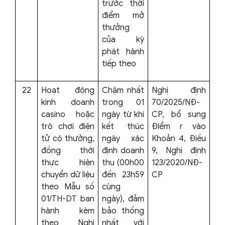
trước thời
điểm mở
thưởng
của kỳ
phát hành
tiếp theo
22
Hoạt động
Chậm nhất
Nghị định
kinh doanh
trong 01
70/2025/NĐ-
casino hoặc
ngày từ khi
CP, bổ sung
trò chơi điện
kết thúc
Điểm r vào
tử có thưởng,
ngày xác
Khoản 4, Điều
đồng thời
định doanh
9, Nghị định
thực hiện
thu (00h00
123/2020/NĐ-
chuyển dữ liệu
đến 23h59
CP
theo Mẫu số
cùng
01/TH-DT ban
ngày), đảm
hành kèm
bảo thống
theo Nghị
nhất với