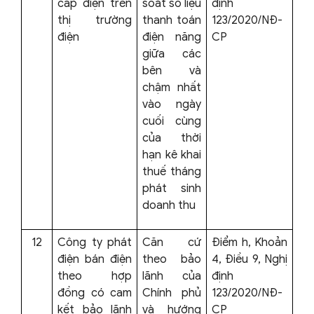
cấp điện trên
soát số liệu
định
thị trường
thanh toán
123/2020/NĐ-
điện
điện năng
CP
giữa các
bên và
chậm nhất
vào ngày
cuối cùng
của thời
hạn kê khai
thuế tháng
phát sinh
doanh thu
12
Công ty phát
Căn cứ
Điểm h, Khoản
điện bán điện
theo bảo
4, Điều 9, Nghị
theo hợp
lãnh của
định
đồng có cam
Chính phủ
123/2020/NĐ-
kết bảo lãnh
và hướng
CP