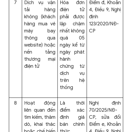
7
Dịch vụ vận
Hóa đơn
Điểm đ, Khoản
tải hàng
điện tử
4, Điều 9, Nghị
không (khách
phải được
định
hàng mua vé
lập chậm
123/2020/NĐ-
máy bay
nhất không
CP
thông qua
quá 05
website) hoặc
ngày kể từ
nền tảng
ngày phát
thương mại
hành
điện tử
chứng từ
dịch vụ
trên hệ
thống
8
Hoạt động
Là thời
Nghị định
liên quan đến
điểm xác
70/2025/NĐ-
tìm kiếm, thăm
định giá
CP, sửa đổi
dò, khai thác
bán chính
Điểm e, Khoản
hoặc chế biến
thức
4, Điều 9, Nghị