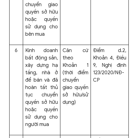
chuyển giao
quyền sở hữu
hoặc quyền
sử dụng cho
bên mua
6
Kinh doanh
Căn cứ
Điểm d.2,
bất động sản,
theo
Khoản 4, Điều
xây dựng hạ
Khoản 1
9, Nghị định
tầng, nhà ở
(thời điểm
123/2020/NĐ-
để bán và đã
chuyển
CP
hoàn tất thủ
giao quyền
tục chuyển
sở hữu/sử
quyền sở hữu
dụng)
hoặc quyền
sử dụng cho
người mua