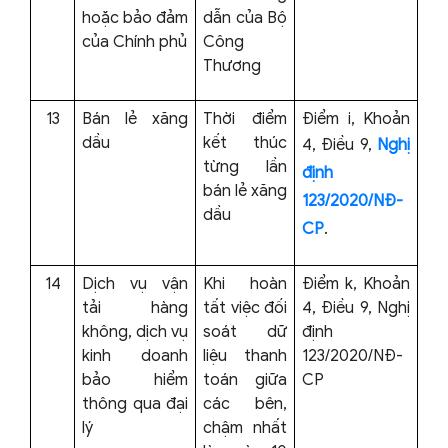
hoặc bảo đảm
dẫn của Bộ
của Chính phủ
Công
Thương
13
Bán lẻ xăng
Thời điểm
Điểm i, Khoản
dầu
kết thúc
4, Điều 9,
Nghị
từng lần
định
bán lẻ xăng
123/2020/NĐ-
dầu
CP
.
14
Dịch vụ vận
Khi hoàn
Điểm k, Khoản
tải hàng
tất việc đối
4, Điều 9, Nghị
không, dịch vụ
soát dữ
định
kinh doanh
liệu thanh
123/2020/NĐ-
bảo hiểm
toán giữa
CP
thông qua đại
các bên,
lý
chậm nhất