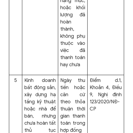
hạng mục,
hoặc khối
lượng đã
hoàn
thành,
không phụ
thuộc vào
việc đã
thanh toán
hay chưa
5
Kinh doanh
Ngày thu
Điểm d.1,
bất động sản,
tiền hoặc
Khoản 4, Điều
xây dựng hạ
căn cứ
9, Nghị định
tầng kỹ thuật
theo thỏa
123/2020/NĐ-
hoặc nhà để
thuận thời
CP
bán, nhưng
gian thanh
chưa hoàn tất
toán trong
thủ tục
hợp đồng