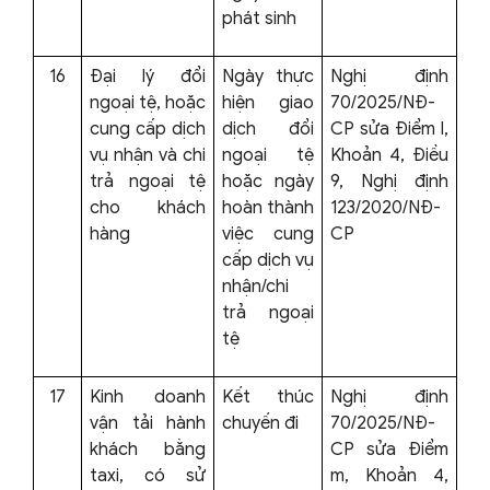
phát sinh
16
Đại lý đổi
Ngày thực
Nghị định
ngoại tệ, hoặc
hiện giao
70/2025/NĐ-
cung cấp dịch
dịch đổi
CP sửa Điểm l,
vụ nhận và chi
ngoại tệ
Khoản 4, Điều
trả ngoại tệ
hoặc ngày
9, Nghị định
cho khách
hoàn thành
123/2020/NĐ-
hàng
việc cung
CP
cấp dịch vụ
nhận/chi
trả ngoại
tệ
17
Kinh doanh
Kết thúc
Nghị định
vận tải hành
chuyến đi
70/2025/NĐ-
khách bằng
CP sửa Điểm
taxi, có sử
m, Khoản 4,