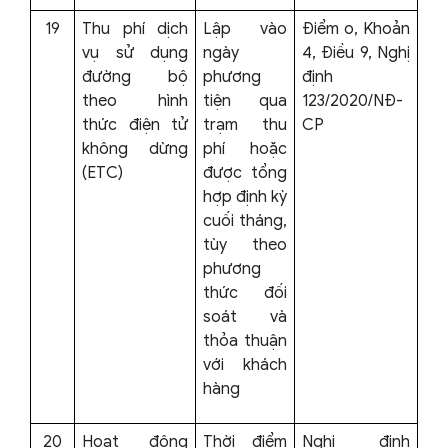
19
Thu phí dịch
Lập vào
Điểm o, Khoản
vụ sử dụng
ngày
4, Điều 9, Nghị
đường bộ
phương
định
theo hình
tiện qua
123/2020/NĐ-
thức điện tử
trạm thu
CP
không dừng
phí hoặc
(ETC)
được tổng
hợp định kỳ
cuối tháng,
tùy theo
phương
thức đối
soát và
thỏa thuận
với khách
hàng
20
Hoạt động
Thời điểm
Nghị định