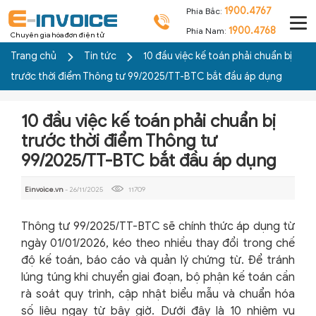
1900.4767
Phía Bắc:
1900.4768
Phía Nam:
Chuyên gia hóa đơn điện tử
Trang chủ
Tin tức
10 đầu việc kế toán phải chuẩn bị
trước thời điểm Thông tư 99/2025/TT-BTC bắt đầu áp dụng
10 đầu việc kế toán phải chuẩn bị
trước thời điểm Thông tư
99/2025/TT-BTC bắt đầu áp dụng
Einvoice.vn
- 26/11/2025
11709
Thông tư 99/2025/TT-BTC sẽ chính thức áp dụng từ
ngày 01/01/2026, kéo theo nhiều thay đổi trong chế
độ kế toán, báo cáo và quản lý chứng từ. Để tránh
lúng túng khi chuyển giai đoạn, bộ phận kế toán cần
rà soát quy trình, cập nhật biểu mẫu và chuẩn hóa
số liệu ngay từ bây giờ. Dưới đây là 10 nhiệm vụ