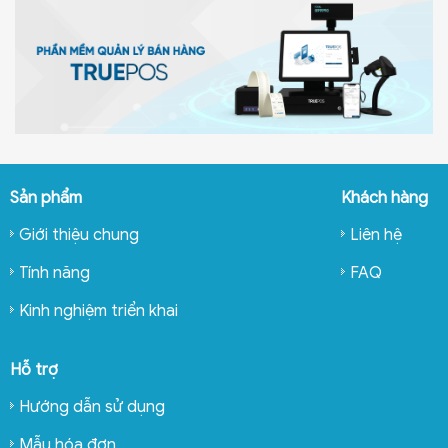
Sản phẩm
Khách hàng
Giới thiệu chung
Liên hệ
Tính năng
FAQ
Kinh nghiệm triển khai
Hỗ trợ
Hướng dẫn sử dụng
Mẫu hóa đơn