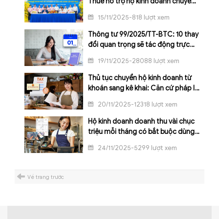
Thuế hỗ trợ hộ kinh doanh chuyển
đổi mô hình kê khai, áp dụng hóa
15/11/2025-818 lượt xem
đơn điện tử
Thông tư 99/2025/TT-BTC: 10 thay
đổi quan trọng sẽ tác động trực
tiếp đến doanh nghiệp từ 2026
19/11/2025-28088 lượt xem
Thủ tục chuyển hộ kinh doanh từ
khoán sang kê khai: Căn cứ pháp lý
và lộ trình thực hiện
20/11/2025-12318 lượt xem
Hộ kinh doanh doanh thu vài chục
triệu mỗi tháng có bắt buộc dùng
hóa đơn điện tử?
24/11/2025-5299 lượt xem
Về trang trước