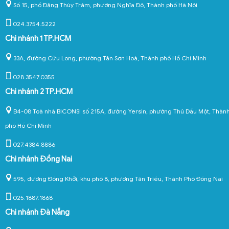
Số 15, phố Đặng Thùy Trâm, phường Nghĩa Đô, Thành phố Hà Nội
024.3754.5222
Chi nhánh 1 TP.HCM
33A, đường Cửu Long, phường Tân Sơn Hoà, Thành phố Hồ Chí Minh
028.3547.0355
Chi nhánh 2 TP.HCM
B4-08 Toà nhà BICONSI số 215A, đường Yersin, phường Thủ Dầu Một, Thàn
phố Hồ Chí Minh
027.4384.8886
Chi nhánh Đồng Nai
595, đường Đồng Khởi, khu phố 8, phường Tân Triều, Thành Phố Đồng Nai
025.1887.1868
Chi nhánh Đà Nẵng