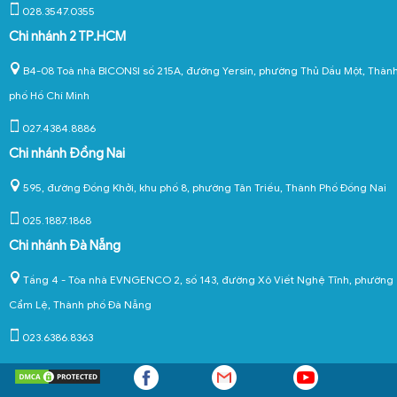
028.3547.0355
Chi nhánh 2 TP.HCM
B4-08 Toà nhà BICONSI số 215A, đường Yersin, phường Thủ Dầu Một, Thàn
phố Hồ Chí Minh
027.4384.8886
Chi nhánh Đồng Nai
595, đường Đồng Khởi, khu phố 8, phường Tân Triều, Thành Phố Đồng Nai
025.1887.1868
Chi nhánh Đà Nẵng
Tầng 4 - Tòa nhà EVNGENCO 2, số 143, đường Xô Viết Nghệ Tĩnh, phường
Cẩm Lệ, Thành phố Đà Nẵng
023.6386.8363