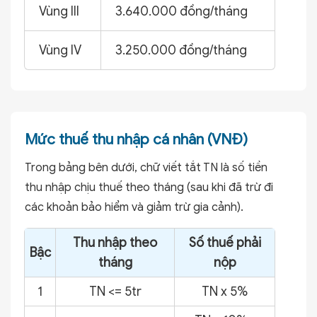
Vùng III
3.640.000 đồng/tháng
Vùng IV
3.250.000 đồng/tháng
Mức thuế thu nhập cá nhân (VNĐ)
Trong bảng bên dưới, chữ viết tắt TN là số tiền
Tìm hiểu về thuế TNCN
thu nhập chịu thuế theo tháng (sau khi đã trừ đi
các khoản bảo hiểm và giảm trừ gia cảnh).
Cục Thuế hướng dẫn kê khai thuế TNCN từ tiền
Thu nhập theo
Số thuế phải
lương, tiền công theo quý từ năm 2026
Bậc
tháng
nộp
1
TN <= 5tr
TN x 5%
Từ 01/7/2026, 21 khoản thu nhập được miễn