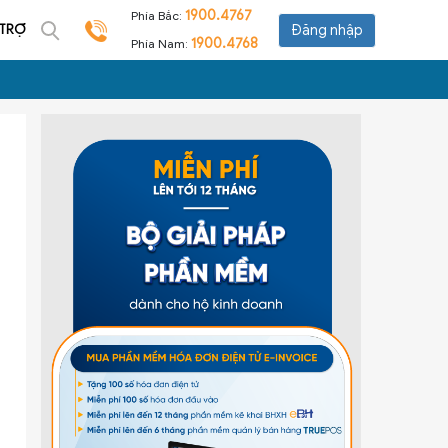
1900.4767
Phía Bắc:
 TRỢ
Đăng nhập
1900.4768
Phía Nam: