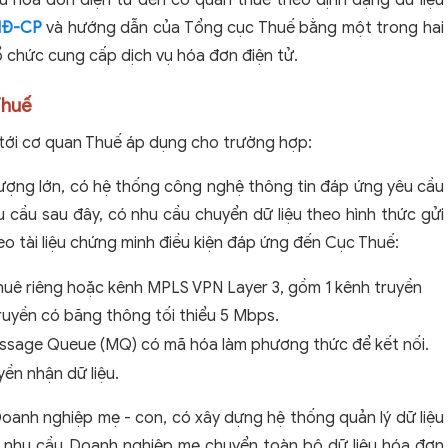
u hóa đơn điện tử đến cơ quan thuế theo định dạng dữ liệu
/NĐ-CP
và hướng dẫn của Tổng cục Thuế bằng một trong hai
ổ chức cung cấp dịch vụ hóa đơn điện tử.
Thuế
p tới cơ quan Thuế áp dụng cho trường hợp:
ượng lớn, có hệ thống công nghệ thông tin đáp ứng yêu cầu
 cầu sau đây, có nhu cầu chuyển dữ liệu theo hình thức gửi
eo tài liệu chứng minh điều kiện đáp ứng đến Cục Thuế:
huê riêng hoặc kênh MPLS VPN Layer 3, gồm 1 kênh truyền
ruyền có băng thông tối thiểu 5 Mbps.
ssage Queue (MQ) có mã hóa làm phương thức để kết nối.
ền nhận dữ liệu.
anh nghiệp mẹ - con, có xây dựng hệ thống quản lý dữ liệu
ó nhu cầu Doanh nghiệp mẹ chuyển toàn bộ dữ liệu hóa đơn