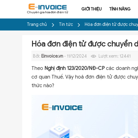
GIỚI THIỆU
TÍNH NĂNG
Chuyên gia hóa đơn điện tử
Trang chủ
Tin tức
Hóa đơn điện tử được chuy
Hóa đơn điện tử được chuyển d
Bởi:
Einvoice.vn
- 11/12/2024
Lượt xem:
12441
Theo
Nghị định 123/2020/NĐ-CP
các doanh ngh
cơ quan Thuế. Vậy hoá đơn điện tử được chu
thức nào?