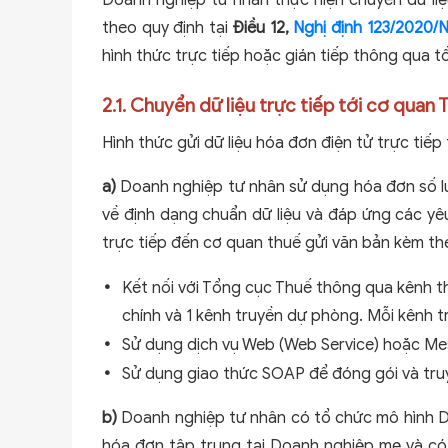
Doanh nghiệp tư nhân thực hiện chuyển dữ liệ
theo quy định tại
Điều 12,
Nghị định 123/2020
hình thức trực tiếp hoặc gián tiếp thông qua t
2.1. Chuyển dữ liệu trực tiếp tới cơ quan 
Hình thức gửi dữ liệu hóa đơn điện tử trực tiế
a)
Doanh nghiệp tư nhân sử dụng hóa đơn số l
về định dạng chuẩn dữ liệu và đáp ứng các yêu
trực tiếp đến cơ quan thuế gửi văn bản kèm th
Kết nối với Tổng cục Thuế thông qua kênh t
chính và 1 kênh truyền dự phòng. Mỗi kênh t
Sử dụng dịch vụ Web (Web Service) hoặc Me
Sử dụng giao thức SOAP để đóng gói và truy
b)
Doanh nghiệp tư nhân có tổ chức mô hình Do
hóa đơn tập trung tại Doanh nghiệp mẹ và c