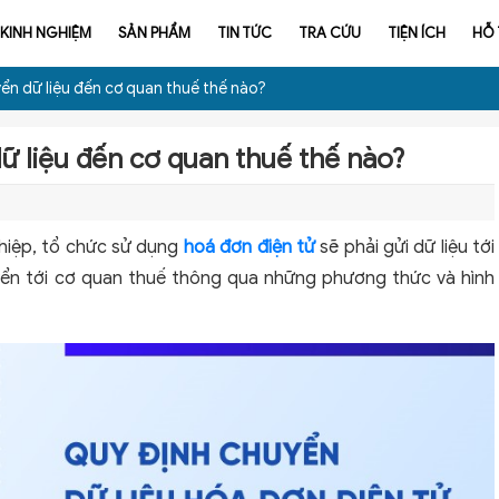
KINH NGHIỆM
SẢN PHẨM
TIN TỨC
TRA CỨU
TIỆN ÍCH
HỖ
ển dữ liệu đến cơ quan thuế thế nào?
ữ liệu đến cơ quan thuế thế nào?
iệp, tổ chức sử dụng
hoá đơn điện tử
sẽ phải gửi dữ liệu tới
yển tới cơ quan thuế thông qua những phương thức và hình