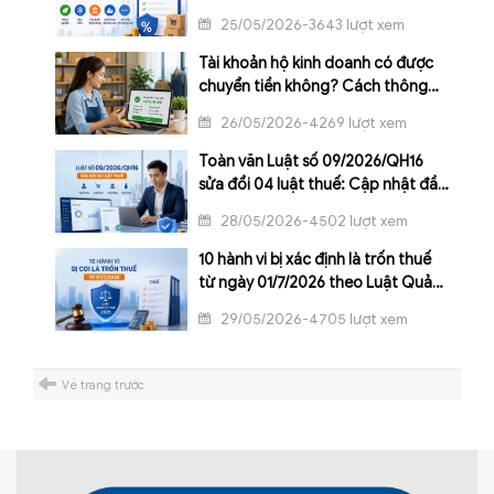
định 144/2026/NĐ-CP
25/05/2026-3643 lượt xem
Tài khoản hộ kinh doanh có được
chuyển tiền không? Cách thông
báo tài khoản ngân hàng với cơ
26/05/2026-4269 lượt xem
quan thuế qua eTax Mobile năm
2026
Toàn văn Luật số 09/2026/QH16
sửa đổi 04 luật thuế: Cập nhật đầy
đủ quy định mới về thuế TNCN,
28/05/2026-4502 lượt xem
GTGT, TNDN và TTĐB
10 hành vi bị xác định là trốn thuế
từ ngày 01/7/2026 theo Luật Quản
lý thuế 2025
29/05/2026-4705 lượt xem
Về trang trước