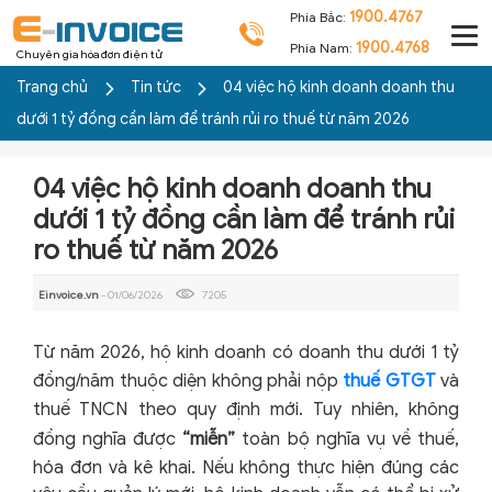
1900.4767
Phía Bắc:
1900.4768
Phía Nam:
Chuyên gia hóa đơn điện tử
Trang chủ
Tin tức
04 việc hộ kinh doanh doanh thu
dưới 1 tỷ đồng cần làm để tránh rủi ro thuế từ năm 2026
04 việc hộ kinh doanh doanh thu
dưới 1 tỷ đồng cần làm để tránh rủi
ro thuế từ năm 2026
Einvoice.vn
- 01/06/2026
7205
Từ năm 2026, hộ kinh doanh có doanh thu dưới 1 tỷ
đồng/năm thuộc diện không phải nộp
thuế GTGT
và
thuế TNCN theo quy định mới. Tuy nhiên, không
đồng nghĩa được
“miễn”
toàn bộ nghĩa vụ về thuế,
hóa đơn và kê khai. Nếu không thực hiện đúng các