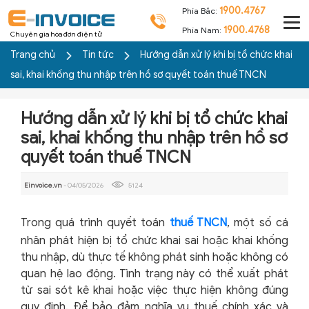
1900.4767
Phía Bắc:
1900.4768
Phía Nam:
Chuyên gia hóa đơn điện tử
Trang chủ
Tin tức
Hướng dẫn xử lý khi bị tổ chức khai
sai, khai khống thu nhập trên hồ sơ quyết toán thuế TNCN
Hướng dẫn xử lý khi bị tổ chức khai
sai, khai khống thu nhập trên hồ sơ
quyết toán thuế TNCN
Einvoice.vn
- 04/05/2026
5124
Trong quá trình quyết toán
thuế TNCN
, một số cá
nhân phát hiện bị tổ chức khai sai hoặc khai khống
thu nhập, dù thực tế không phát sinh hoặc không có
quan hệ lao động. Tình trạng này có thể xuất phát
từ sai sót kê khai hoặc việc thực hiện không đúng
quy định. Để bảo đảm nghĩa vụ thuế chính xác và