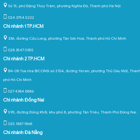
Số 15, phố Đặng Thùy Trâm, phường Nghĩa Đô, Thành phố Hà Nội
024.3754.5222
Chi nhánh 1 TP.HCM
33A, đường Cửu Long, phường Tân Sơn Hoà, Thành phố Hồ Chí Minh
028.3547.0355
Chi nhánh 2 TP.HCM
B4-08 Toà nhà BICONSI số 215A, đường Yersin, phường Thủ Dầu Một, Thàn
phố Hồ Chí Minh
027.4384.8886
Chi nhánh Đồng Nai
595, đường Đồng Khởi, khu phố 8, phường Tân Triều, Thành Phố Đồng Nai
025.1887.1868
Chi nhánh Đà Nẵng