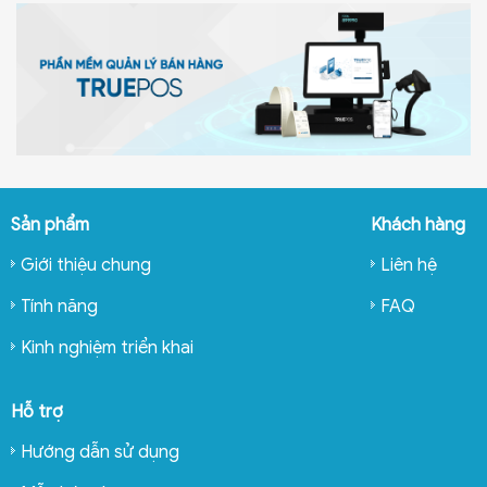
Sản phẩm
Khách hàng
Giới thiệu chung
Liên hệ
Tính năng
FAQ
Kinh nghiệm triển khai
Hỗ trợ
Hướng dẫn sử dụng