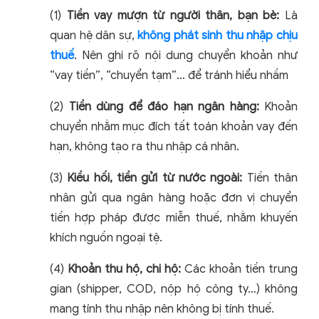
(1)
Tiền vay mượn từ người thân, bạn bè:
Là
quan hệ dân sự,
không phát sinh thu nhập chịu
thuế
. Nên ghi rõ nội dung chuyển khoản như
“vay tiền”, “chuyển tạm”… để tránh hiểu nhầm
(2)
Tiền dùng để đáo hạn ngân hàng:
Khoản
chuyển nhằm mục đích tất toán khoản vay đến
hạn, không tạo ra thu nhập cá nhân.
(3)
Kiều hối, tiền gửi từ nước ngoài:
Tiền thân
nhân gửi qua ngân hàng hoặc đơn vị chuyển
tiền hợp pháp được miễn thuế, nhằm khuyến
khích nguồn ngoại tệ.
(4)
Khoản thu hộ, chi hộ:
Các khoản tiền trung
gian (shipper, COD, nộp hộ công ty…) không
mang tính thu nhập nên không bị tính thuế.