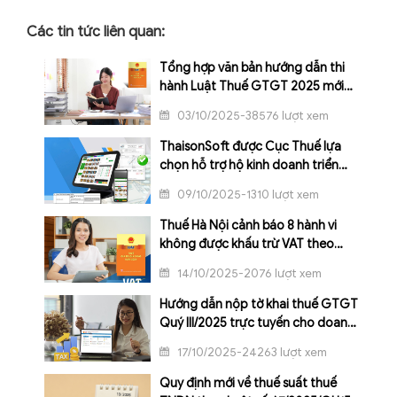
Các tin tức liên quan:
Tổng hợp văn bản hướng dẫn thi
hành Luật Thuế GTGT 2025 mới
nhất
03/10/2025-38576 lượt xem
ThaisonSoft được Cục Thuế lựa
chọn hỗ trợ hộ kinh doanh triển
khai hóa đơn điện tử từ máy tính
09/10/2025-1310 lượt xem
tiền
Thuế Hà Nội cảnh báo 8 hành vi
không được khấu trừ VAT theo
Luật Thuế GTGT số 48/2024/QH15
14/10/2025-2076 lượt xem
Hướng dẫn nộp tờ khai thuế GTGT
Quý III/2025 trực tuyến cho doanh
nghiệp
17/10/2025-24263 lượt xem
Quy định mới về thuế suất thuế