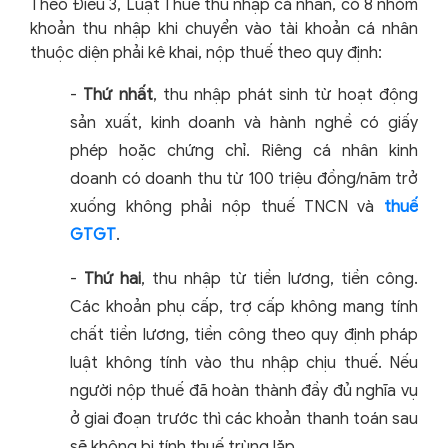
Theo Điều 3, Luật Thuế thu nhập cá nhân, có 8 nhóm
khoản thu nhập khi chuyển vào tài khoản cá nhân
thuộc diện phải kê khai, nộp thuế theo quy định:
-
Thứ nhất
, thu nhập phát sinh từ hoạt động
sản xuất, kinh doanh và hành nghề có giấy
phép hoặc chứng chỉ. Riêng cá nhân kinh
doanh có doanh thu từ 100 triệu đồng/năm trở
xuống không phải nộp thuế TNCN và
thuế
GTGT
.
-
Thứ hai
, thu nhập từ tiền lương, tiền công.
Các khoản phụ cấp, trợ cấp không mang tính
chất tiền lương, tiền công theo quy định pháp
luật không tính vào thu nhập chịu thuế. Nếu
người nộp thuế đã hoàn thành đầy đủ nghĩa vụ
ở giai đoạn trước thì các khoản thanh toán sau
sẽ không bị tính thuế trùng lặp.