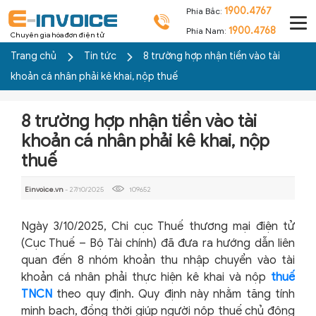
1900.4767
Phía Bắc:
1900.4768
Phía Nam:
Chuyên gia hóa đơn điện tử
Trang chủ
Tin tức
8 trường hợp nhận tiền vào tài
khoản cá nhân phải kê khai, nộp thuế
8 trường hợp nhận tiền vào tài
khoản cá nhân phải kê khai, nộp
thuế
Einvoice.vn
- 27/10/2025
109652
Ngày 3/10/2025, Chi cục Thuế thương mại điện tử
(Cục Thuế – Bộ Tài chính) đã đưa ra hướng dẫn liên
quan đến 8 nhóm khoản thu nhập chuyển vào tài
khoản cá nhân phải thực hiện kê khai và
nộp
thuế
TNCN
theo quy định. Quy định này nhằm tăng tính
minh bạch, đồng thời giúp người nộp thuế chủ động