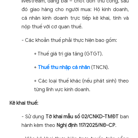
livestream, đăng bài – chốt đơn thủ công, sau
đó giao hàng cho người mua: Hộ kinh doanh,
cá nhân kinh doanh trực tiếp kê khai, tính và
nộp thuế với cơ quan thuế.
-
Các khoản thuế phải thực hiện bao gồm:
+
Thuế giá trị gia tăng (GTGT).
+
Thuế thu nhập cá nhân
(TNCN).
+
Các loại thuế khác (nếu phát sinh) theo
từng lĩnh vực kinh doanh.
Kê khai thuế:
-
Sử dụng
Tờ khai mẫu số 02/CNKD-TMĐT
ban
hành kèm theo
Nghị định 117/2025/NĐ-CP
.