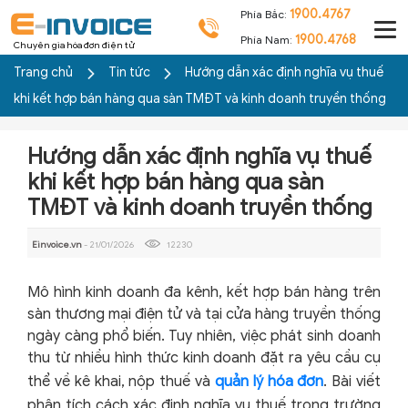
1900.4767
Phía Bắc:
1900.4768
Phía Nam:
Chuyên gia hóa đơn điện tử
Trang chủ
Tin tức
Hướng dẫn xác định nghĩa vụ thuế
khi kết hợp bán hàng qua sàn TMĐT và kinh doanh truyền thống
Hướng dẫn xác định nghĩa vụ thuế
khi kết hợp bán hàng qua sàn
TMĐT và kinh doanh truyền thống
Einvoice.vn
- 21/01/2026
12230
Mô hình kinh doanh đa kênh, kết hợp bán hàng trên
sàn thương mại điện tử và tại cửa hàng truyền thống
ngày càng phổ biến. Tuy nhiên, việc phát sinh doanh
thu từ nhiều hình thức kinh doanh đặt ra yêu cầu cụ
thể về kê khai, nộp thuế và
quản lý hóa đơn
. Bài viết
phân tích cách xác định nghĩa vụ thuế trong trường