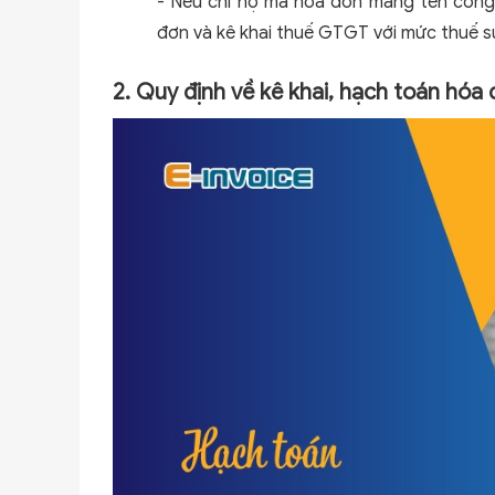
- Nếu chi hộ mà hóa đơn mang tên công ty
đơn và kê khai thuế GTGT với mức thuế su
2. Quy định về kê khai, hạch toán hóa 