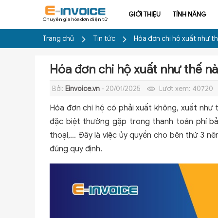
GIỚI THIỆU
TÍNH NĂNG
Chuyên gia hóa đơn điện tử
Trang chủ
Tin tức
Hóa đơn chi hộ xuất như t
Hóa đơn chi hộ xuất như thế n
Bởi:
Einvoice.vn
- 20/01/2025
Lượt xem:
40720
Hóa đơn chi hộ có phải xuất không, xuất như t
đặc biệt thường gặp trong thanh toán phí bảo
thoại,... Đây là việc ủy quyền cho bên thứ 3 n
đúng quy định.