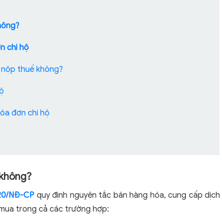
không?
n chi hộ
i, nộp thuế không?
hộ
hóa đơn chi hộ
n không?
020/NĐ-CP
quy định nguyên tắc bán hàng hóa, cung cấp dịch
 mua trong cả các trường hợp: