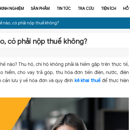
KINH NGHIỆM
SẢN PHẨM
TIN TỨC
TRA CỨU
TIỆN ÍCH
HỖ
hế nào, có phải nộp thuế không?
ào, có phải nộp thuế không?
hế nào? Thu hộ, chi hộ không phải là hiếm gặp trên thực tế,
 hiểm, cho vay trả góp, thu hóa đơn tiền điện, nước, điện
ên cần lưu ý về hóa đơn và quy định
kê khai thuế
để thực hiện