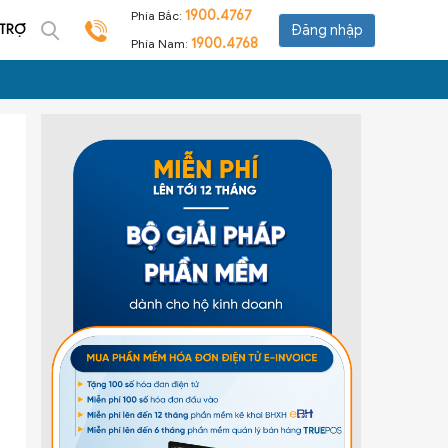
1900.4767
Phía Bắc:
 TRỢ
Đăng nhập
1900.4768
Phía Nam: