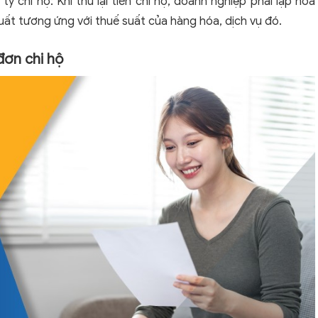
 chi hộ: Khi thu lại tiền chi hộ, doanh nghiệp phải lập hóa
ất tương ứng với thuế suất của hàng hóa, dịch vụ đó.
đơn chi hộ