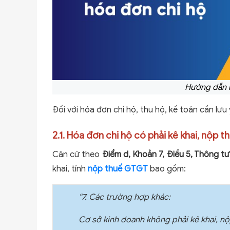
Hướng dẫn h
Đối với hóa đơn chi hộ, thu hộ, kế toán cần lưu
2.1. Hóa đơn chi hộ có phải kê khai, nộp 
Căn cứ theo
Điểm d, Khoản 7, Điều 5, Thông t
khai, tính
nộp thuế GTGT
bao gồm:
“7. Các trường hợp khác:
Cơ sở kinh doanh không phải kê khai, nộ