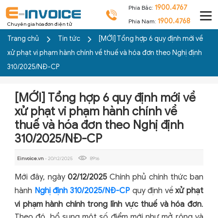
1900.4767
Phía Bắc:
1900.4768
Phía Nam:
Chuyên gia hóa đơn điện tử
Trang chủ
Tin tức
[MỚI] Tổng hợp 6 quy định mới về
xử phạt vi phạm hành chính về thuế và hóa đơn theo Nghị định
310/2025/NĐ-CP
[MỚI] Tổng hợp 6 quy định mới về
xử phạt vi phạm hành chính về
thuế và hóa đơn theo Nghị định
310/2025/NĐ-CP
Einvoice.vn
- 20/12/2025
8916
Mới đây, ngày
02/12/2025
Chính phủ chính thức ban
hành
Nghị định 310/2025/NĐ-CP
quy định về
xử phạt
vi phạm hành chính trong lĩnh vực thuế và hóa đơn
.
Theo đó, bổ sung một số điểm mới như mở rộng và