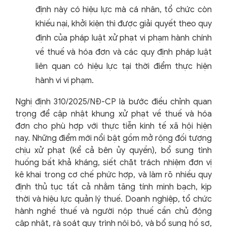
định này có hiệu lực mà cá nhân, tổ chức còn
khiếu nại, khởi kiện thì được giải quyết theo quy
định của pháp luật xử phạt vi phạm hành chính
về thuế và hóa đơn và các quy định pháp luật
liên quan có hiệu lực tại thời điểm thực hiện
hành vi vi phạm.
Nghị định 310/2025/NĐ-CP là bước điều chỉnh quan
trọng để cập nhật khung xử phạt về thuế và hóa
đơn cho phù hợp với thực tiễn kinh tế xã hội hiện
nay. Những điểm mới nổi bật gồm mở rộng đối tượng
chịu xử phạt (kể cả bên ủy quyền), bổ sung tình
huống bất khả kháng, siết chặt trách nhiệm đơn vị
kê khai trong cơ chế phức hợp, và làm rõ nhiều quy
định thủ tục tất cả nhằm tăng tính minh bạch, kịp
thời và hiệu lực quản lý thuế. Doanh nghiệp, tổ chức
hành nghề thuế và người nộp thuế cần chủ động
cập nhật, rà soát quy trình nội bộ, và bổ sung hồ sơ,