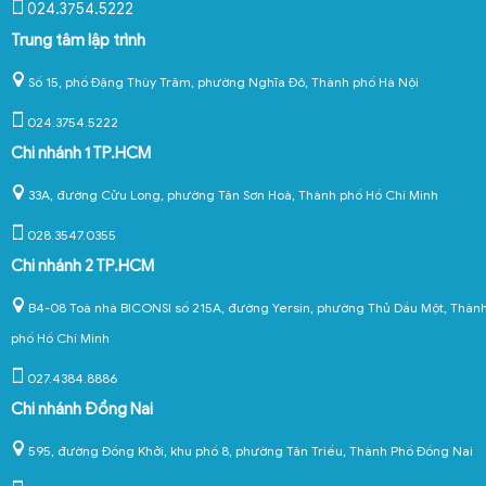
024.3754.5222
Trung tâm lập trình
Số 15, phố Đặng Thùy Trâm, phường Nghĩa Đô, Thành phố Hà Nội
024.3754.5222
Chi nhánh 1 TP.HCM
33A, đường Cửu Long, phường Tân Sơn Hoà, Thành phố Hồ Chí Minh
028.3547.0355
Chi nhánh 2 TP.HCM
B4-08 Toà nhà BICONSI số 215A, đường Yersin, phường Thủ Dầu Một, Thàn
phố Hồ Chí Minh
027.4384.8886
Chi nhánh Đồng Nai
595, đường Đồng Khởi, khu phố 8, phường Tân Triều, Thành Phố Đồng Nai