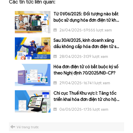
Các tin tức liên quan:
Từ 01/06/2025: Đối tượng nào bắt
buộc sử dụng hóa đơn điện tử khởi
tạo từ máy tính tiền
26/04/2025-59555 lượt xem
Sau 30/4/2025, kinh doanh xăng
dầu không cấp hóa đơn điện tử sẽ
bị thu hồi giấy phép
28/04/2025-3139 lượt xem
Hóa đơn điện tử có bắt buộc ký số
theo Nghị định 70/2025/NĐ-CP?
29/04/2025-16741 lượt xem
Chi cục Thuế Khu vực I: Tăng tốc
triển khai hóa đơn điện tử cho hộ
kinh doanh
06/05/2025-1735 lượt xem
Về trang trước