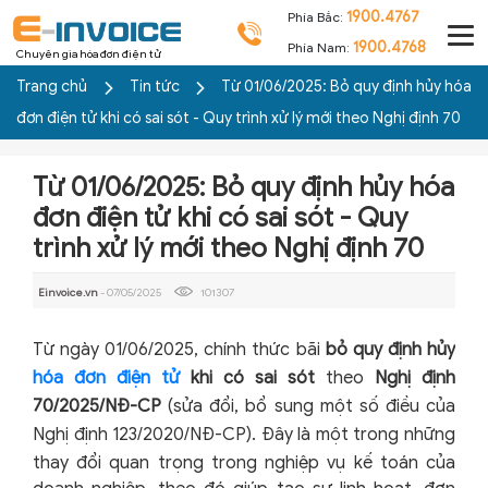
1900.4767
Phía Bắc:
1900.4768
Phía Nam:
Chuyên gia hóa đơn điện tử
Trang chủ
Tin tức
Từ 01/06/2025: Bỏ quy định hủy hóa
đơn điện tử khi có sai sót - Quy trình xử lý mới theo Nghị định 70
Từ 01/06/2025: Bỏ quy định hủy hóa
đơn điện tử khi có sai sót - Quy
trình xử lý mới theo Nghị định 70
Einvoice.vn
- 07/05/2025
101307
Từ ngày 01/06/2025, chính thức bãi
bỏ quy định hủy
hóa đơn điện tử
khi có sai sót
theo
Nghị định
70/2025/NĐ-CP
(sửa đổi, bổ sung một số điều của
Nghị định 123/2020/NĐ-CP).
Đây là một trong những
thay đổi quan trọng trong nghiệp vụ kế toán của