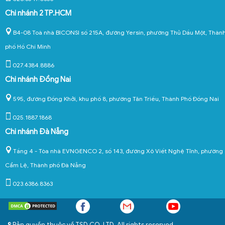
Chi nhánh 2 TP.HCM
B4-08 Toà nhà BICONSI số 215A, đường Yersin, phường Thủ Dầu Một, Thàn
phố Hồ Chí Minh
027.4384.8886
Chi nhánh Đồng Nai
595, đường Đồng Khởi, khu phố 8, phường Tân Triều, Thành Phố Đồng Nai
025.1887.1868
Chi nhánh Đà Nẵng
Tầng 4 - Tòa nhà EVNGENCO 2, số 143, đường Xô Viết Nghệ Tĩnh, phường
Cẩm Lệ, Thành phố Đà Nẵng
023.6386.8363
© Bản quyền thuộc về TSD CO.,LTD. All rights reserved.