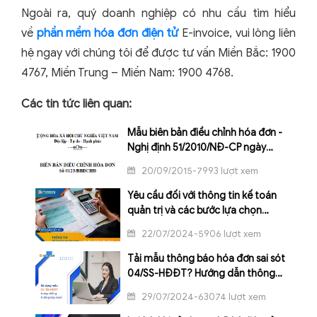
Ngoài ra, quý doanh nghiệp có nhu cầu tìm hiểu
về
phần mềm hóa đơn điện tử
E-invoice, vui lòng liên
hệ ngay với chúng tôi để được tư vấn Miền Bắc: 1900
4767, Miền Trung – Miền Nam: 1900 4768.
Các tin tức liên quan:
Mẫu biên bản điều chỉnh hóa đơn -
Nghị định 51/2010/NĐ-CP ngày
14/05/2010
20/09/2015-7993 lượt xem
Yêu cầu đối với thông tin kế toán
quản trị và các bước lựa chọn
thông tin thích hợp
22/07/2024-5906 lượt xem
Tải mẫu thông báo hóa đơn sai sót
04/SS-HĐĐT? Hướng dẫn thông
báo hóa đơn điện tử có sai sót
29/07/2024-63074 lượt xem