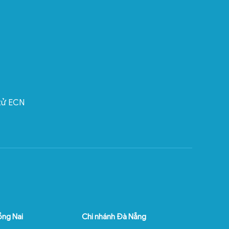
 tử ECN
ồng Nai
Chi nhánh Đà Nẵng