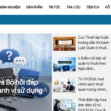
KINH NGHIỆM
SẢN PHẨM
TIN TỨC
TRA CỨU
TIỆN ÍCH
HỖ
Cục Thuế tập huấn
hướng dẫn thi hành
Luật Quản lý thuế
số 108/2025/QH15
6 Điểm nổi bật về
quản lý thuế theo
Nghị định
252/2026/NĐ-CP từ
1/7/2026
Từ 1/7/2026, loạt
à Bộ hỏi đáp
chính sách thuế
nh vi sử dụng
quan trọng chính
thức được áp dụng
Thời điểm lập hóa
đơn điện tử từ
01/7/2026: Quy định