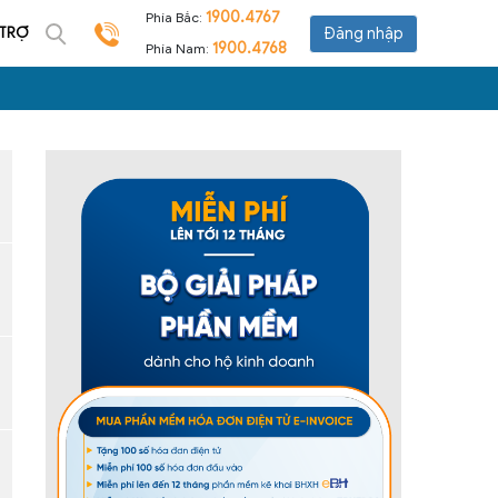
1900.4767
Phía Bắc:
 TRỢ
Đăng nhập
1900.4768
Phía Nam: