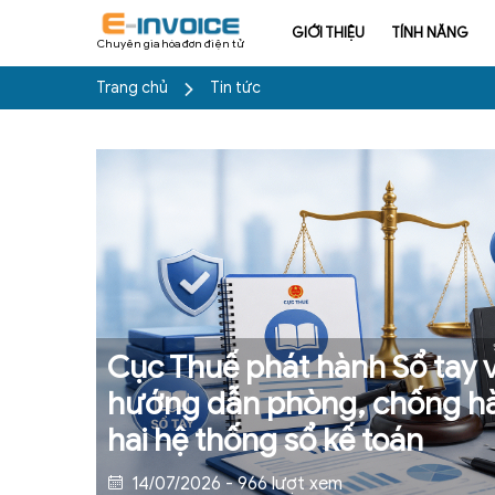
GIỚI THIỆU
TÍNH NĂNG
Chuyên gia hóa đơn điện tử
Trang chủ
Tin tức
Cục Thuế phát hành Sổ tay v
hướng dẫn phòng, chống hà
hai hệ thống sổ kế toán
14/07/2026 - 966 lượt xem