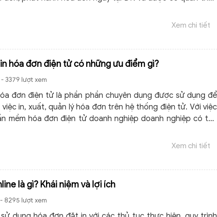
gay trong ngày
Xem chi tiết
n hóa đơn điện tử có những ưu điểm gì?
- 3379 lượt xem
óa đơn điện tử là phần phần chuyên dụng được sử dụng để
việc in, xuất, quản lý hóa đơn trên hệ thống điện tử. Với việc
ần mềm hóa đơn điện tử doanh nghiệp doanh nghiệp có thể
, quản lý và thực hiện các giao dịch hóa đơn trên hệ thống
 cách nhanh chóng, thuận tiện, dễ dàng.
Xem chi tiết
ine là gì? Khái niệm và lợi ích
- 8295 lượt xem
 sử dụng hóa đơn đặt in với các thủ tục thực hiện, quy trình