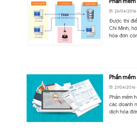
Phần mềm h
26/04/2016 
Được thí điể
Chí Minh, h
hóa đơn còn
xác thực là
thế nào?
Phần mềm h
21/04/2016 
Phần mềm hó
các doanh ng
dịch hóa đơ