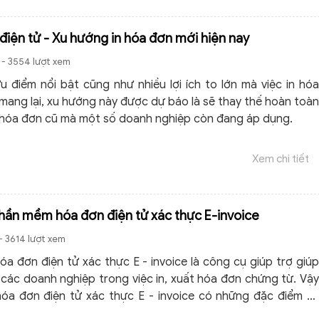
 điện tử - Xu hướng in hóa đơn mới hiện nay
- 3554 lượt xem
u điểm nổi bật cũng như nhiều lợi ích to lớn mà việc in hóa
 mang lại, xu hướng này được dự báo là sẽ thay thế hoàn toàn
n hóa đơn cũ mà một số doanh nghiệp còn đang áp dụng.
Xem chi tiết
hần mềm hóa đơn điện tử xác thực E-invoice
- 3614 lượt xem
a đơn điện tử xác thực E - invoice là công cụ giúp trợ giúp
 các doanh nghiệp trong việc in, xuất hóa đơn chứng từ. Vậy
a đơn điện tử xác thực E - invoice có những đặc điểm và
ểm gì nổi bật trong việc hỗ trợ các doanh nghiệp quản lý hóa