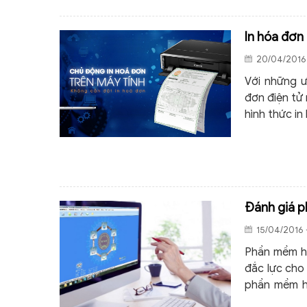
In hóa đơn
20/04/2016 
Với những ư
đơn điện tử
hình thức i
Đánh giá p
15/04/2016 
Phần mềm hó
đắc lực cho
phần mềm hó
những ưu đi