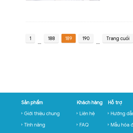
đơn?
1
188
189
190
Trang cuối
...
...
Sản phẩm
Khách hàng
Hỗ trợ
Giới thiệu chung
Liên hệ
Hướng dẫ
Tính năng
FAQ
Mẫu hóa 