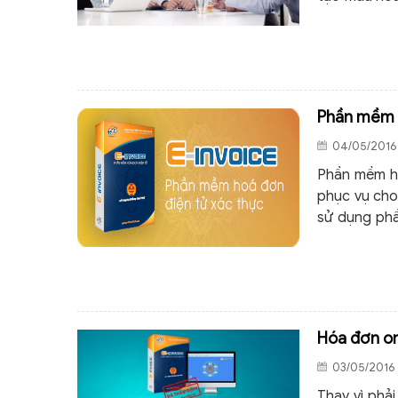
chấp nhận n
Phần mềm i
04/05/2016 
Phần mềm h
phục vụ cho 
sử dụng ph
dễ dàng lập
điện tử một
Hóa đơn onl
03/05/2016 
Thay vì phải