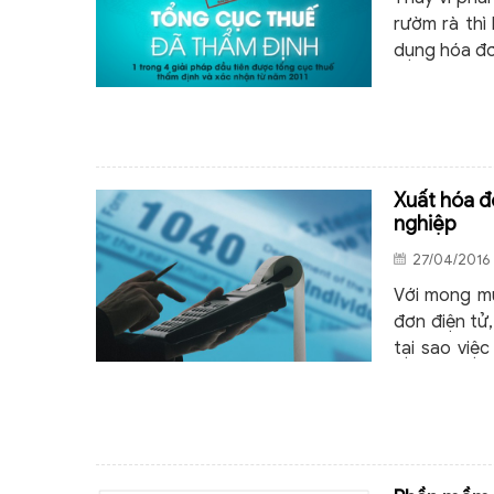
rườm rà thì
dụng hóa đơ
Xuất hóa đ
nghiệp
27/04/2016 
Với mong mu
đơn điện tử,
tại sao việ
thiếu của c