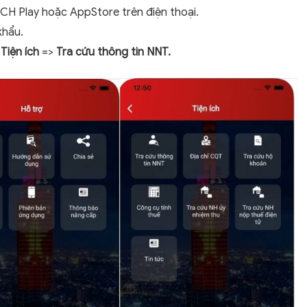
CH Play hoặc AppStore trên điện thoại.
khẩu.
Tiện ích
=>
Tra cứu thông tin NNT.