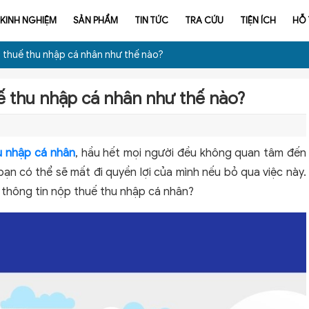
KINH NGHIỆM
SẢN PHẨM
TIN TỨC
TRA CỨU
TIỆN ÍCH
HỖ
p thuế thu nhập cá nhân như thế nào?
ế thu nhập cá nhân như thế nào?
u nhập cá nhân
, hầu hết mọi người đều không quan tâm đến
 bạn có thể sẽ mất đi quyền lợi của mình nếu bỏ qua việc này.
ứu thông tin nộp thuế thu nhập cá nhân?