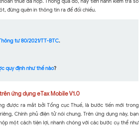
c khoản thuế đã nộp. Thông qua đó, hãy tiến hành kiểm tra số
ót, đừng quên in thông tin ra để đối chiếu.
 Thông tư 80/2021/TT-BTC
.
 quy định như thế nào
?
 trên ứng dụng eTax Mobile V1.0
ng được ra mắt bởi Tổng cục Thuế, là bước tiến mới trong
iêng, Chính phủ điện tử nói chung. Trên ứng dụng này, bạn
 nộp một cách tiện lợi, nhanh chóng với các bước cụ thể như