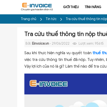
GIỚI THIỆU
TÍNH NĂNG
Chuyên gia hóa đơn điện tử
Trang chủ
Tin tức
Tra cứu thuế thông tin nộ
Tra cứu thuế thông tin nộp thu
Bởi:
Einvoice.vn
- 29/06/2022
Lượt xem:
95615
Sau khi thực hiện nghĩa vụ quyết toán
thuế th
việc tra cứu thông tin thuế đã nộp. Tuy nhiên,
Vậy lợi ích của nó là gì? Làm thế nào để tra c