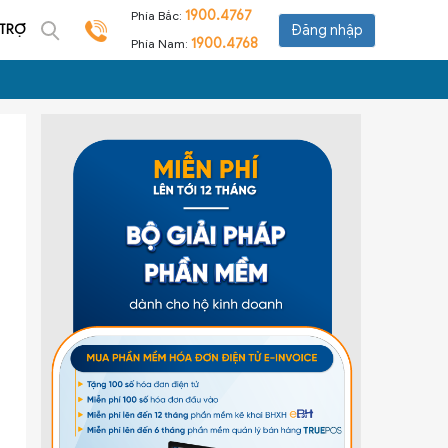
1900.4767
Phía Bắc:
 TRỢ
Đăng nhập
1900.4768
Phía Nam: