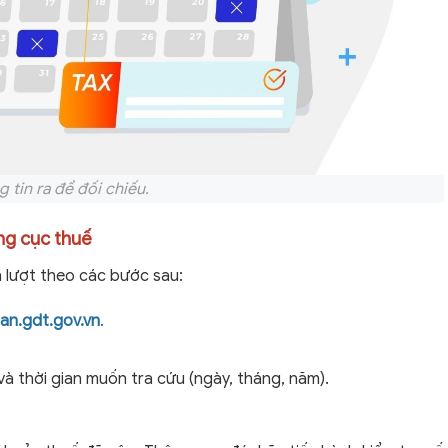
g tin ra để đối chiếu
.
ng cục thuế
ần lượt theo các bước sau:
an.gdt.gov.vn
.
và thời gian muốn tra cứu (ngày, tháng, năm).