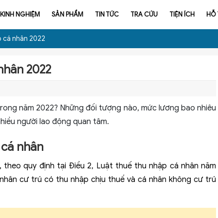
KINH NGHIỆM
SẢN PHẨM
TIN TỨC
TRA CỨU
TIỆN ÍCH
HỖ
p cá nhân 2022
 nhân 2022
i trong năm 2022? Những đối tượng nào, mức lương bao nhiêu
nhiều người lao động quan tâm.
 cá nhân
 theo quy định tại Điều 2, Luật thuế thu nhập cá nhân năm
nhân cư trú có thu nhập chịu thuế và cá nhân không cư trú