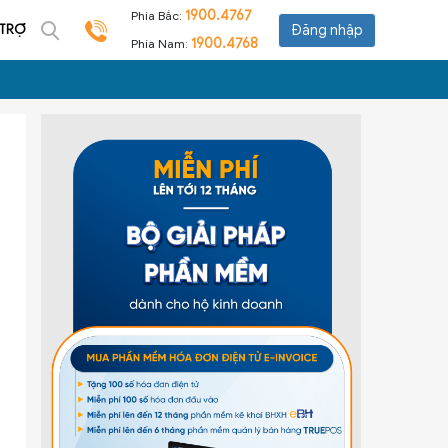
1900.4767
Phía Bắc:
 TRỢ
Đăng nhập
1900.4768
Phía Nam: