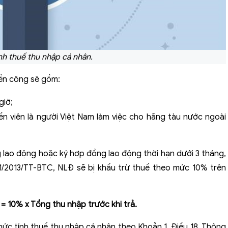
nh thuế thu nhập cá nhân.
iền công sẽ gồm:
giờ;
ền viên là người Việt Nam làm việc cho hãng tàu nước ngoài
 lao động hoặc ký hợp đồng lao động thời hạn dưới 3 tháng,
11/2013/TT-BTC, NLĐ sẽ bị khấu trừ thuế theo mức 10% trên
= 10% x Tổng thu nhập trước khi trả.
hức tính thuế thu nhập cá nhân theo Khoản 1, Điều 18, Thông