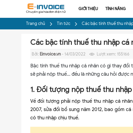
GIỚI THIỆU
TÍNH NĂNG
Chuyên gia hóa đơn điện tử
Trang chủ
Tin tức
Các bậc tính thuế thu nhậ
Các bậc tính thuế thu nhập cá
Bởi:
Einvoice.vn
- 14/03/2022
Lượt xem:
155166
Bậc tính thuế thu nhập cá nhân có gì thay đổ
sẽ phải nộp thuế… đều là những câu hỏi được 
1. Đối tượng nộp thuế thu nhập
Về đối tượng phải nộp thuế thu nhập cá nhân,
2007, sửa đổi bổ sung năm 2012, bao gồm cá 
có thu nhập chịu thuế.