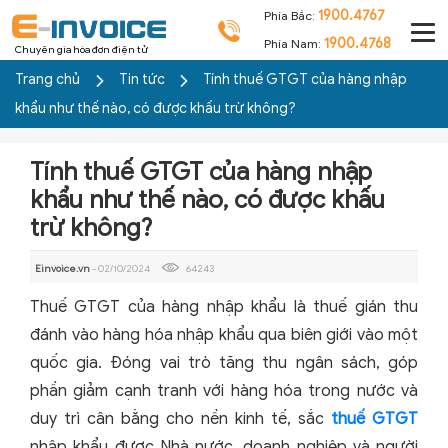
1900.4767
Phía Bắc:
1900.4768
Phía Nam:
Chuyên gia hóa đơn điện tử
Trang chủ
Tin tức
Tính thuế GTGT của hàng nhập
khẩu như thế nào, có được khấu trừ không?
Tính thuế GTGT của hàng nhập
khẩu như thế nào, có được khấu
trừ không?
Einvoice.vn
- 02/10/2024
64243
Thuế GTGT của hàng nhập khẩu là thuế gián thu
đánh vào hàng hóa nhập khẩu qua biên giới vào một
quốc gia. Đóng vai trò tăng thu ngân sách, góp
phần giảm cạnh tranh với hàng hóa trong nước và
duy trì cân bằng cho nền kinh tế, sắc
thuế GTGT
nhập khẩu được Nhà nước, doanh nghiệp và người