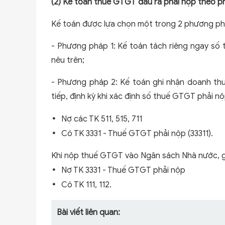
(2) Kế toán thuế GTGT đầu ra phải nộp theo p
Kế toán được lựa chọn một trong 2 phương phá
- Phương pháp 1: Kế toán tách riêng ngay số 
nêu trên;
- Phương pháp 2: Kế toán ghi nhận doanh t
tiếp, định kỳ khi xác định số thuế GTGT phải n
Nợ các TK 511, 515, 711
Có TK 3331 - Thuế GTGT phải nộp (33311).
Khi nộp thuế GTGT vào Ngân sách Nhà nước, g
Nợ TK 3331 - Thuế GTGT phải nộp
Có TK 111, 112.
Bài viết liên quan: