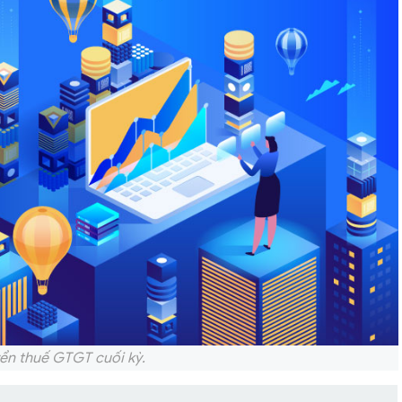
ển thuế GTGT cuối kỳ.