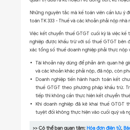
quản trị đưa ra kế hoạch về dòng tiền, kế hoạc
Những nguyên tắc mà kế toán viên cần lưu ý đ
toán TK 333 - Thuế và các khoản phải nộp nhà 
Việc kết chuyển thuế GTGT cuối kỳ là việc kế
nghiệp được khấu trừ với số thuế GTGT bên đ
xác tổng số thuế doanh nghiệp phải thực nộp
Tài khoản này dùng để phản ánh quan hệ giữ
và các khoản khác phải nộp, đã nộp, còn ph
Doanh nghiệp tiến hành hạch toán kết chu
thuế GTGT theo phương pháp khấu trừ. T
tiếp thì không cần thực hiện kết chuyển th
Khi doanh nghiệp đã kê khai thuế GTGT t
tuyệt đối không thực hiện vào cuối quý và ng
>> Có thể bạn quan tâm:
Hóa đơn điện tử
,
Báo