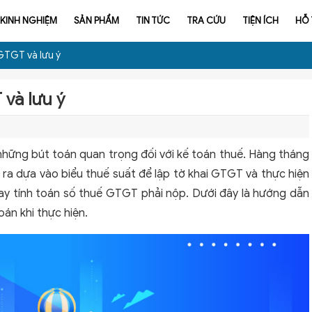
KINH NGHIỆM
SẢN PHẨM
TIN TỨC
TRA CỨU
TIỆN ÍCH
HỖ
GTGT và lưu ý
 và lưu ý
hững bút toán quan trọng đối với kế toán thuế. Hàng tháng
ra dựa vào biểu thuế suất để lập tờ khai GTGT và thực hiện
ay tính toán số thuế GTGT phải nộp. Dưới đây là hướng dẫn
oán khi thực hiện.