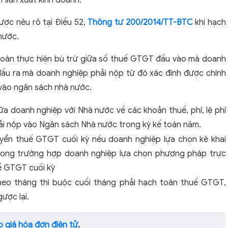
h sản xuất kinh doanh.
ược nêu rõ tại Điều 52,
Thông tư 200/2014/TT-BTC
khi hạch
nước.
 toán thực hiện bù trừ giữa số thuế GTGT đầu vào mà doanh
ầu ra mà doanh nghiệp phải nộp từ đó xác định được chính
 vào ngân sách nhà nước.
a doanh nghiệp với Nhà nước về các khoản thuế, phí, lệ phí
ải nộp vào Ngân sách Nhà nước trong kỳ kế toán năm.
yển thuế GTGT cuối kỳ nếu doanh nghiệp lựa chọn kê khai
rong trường hợp doanh nghiệp lựa chọn phương pháp trực
uế GTGT cuối kỳ
heo tháng thì buộc cuối tháng phải hạch toán thuế GTGT,
ược lại.
 giá hóa đơn điện tử
.