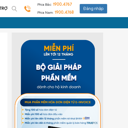
1900.4767
Phía Bắc:
 TRỢ
Đăng nhập
1900.4768
Phía Nam: