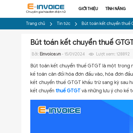
GIỚI THIỆU
TÍNH NĂNG
Chuyên gia hóa đơn điện tử
Trang chủ
Tin tức
Bút toán kết chuyển thuế 
Bút toán kết chuyển thuế GTGT
Bởi:
Einvoice.vn
- 15/01/2024
Lượt xem:
128892
Bút toán kết chuyển thuế GTGT là một trong n
kế toán cân đối hóa đơn đầu vào, hóa đơn đầu 
kết chuyển thuế GTGT khấu trừ sang kỳ sau h
kết chuyển
thuế GTGT
và những lưu ý cho kế t