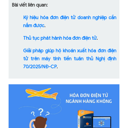
Bài viết liên quan:
Ký hiệu hóa đơn điện tử doanh nghiệp cần
nắm được
.
Thủ tục phát hành hóa đơn điện tử
.
Giải pháp giúp hộ khoán xuất hóa đơn điện
tử trên máy tính tiền tuân thủ Nghị định
70/2025/NĐ-CP
.