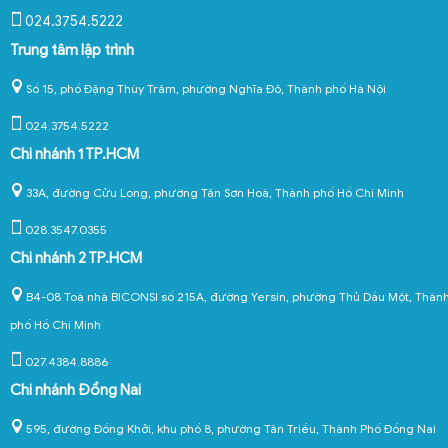
024.3754.5222
Trung tâm lập trình
Số 15, phố Đặng Thùy Trâm, phường Nghĩa Đô, Thành phố Hà Nội
024.3754.5222
Chi nhánh 1 TP.HCM
33A, đường Cửu Long, phường Tân Sơn Hoà, Thành phố Hồ Chí Minh
028.3547.0355
Chi nhánh 2 TP.HCM
B4-08 Toà nhà BICONSI số 215A, đường Yersin, phường Thủ Dầu Một, Thàn
phố Hồ Chí Minh
027.4384.8886
Chi nhánh Đồng Nai
595, đường Đồng Khởi, khu phố 8, phường Tân Triều, Thành Phố Đồng Nai