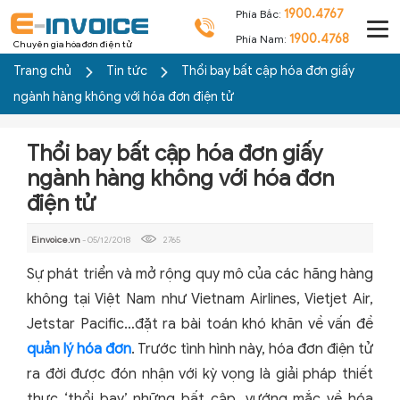
1900.4767
Phía Bắc:
1900.4768
Phía Nam:
Chuyên gia hóa đơn điện tử
Trang chủ
Tin tức
Thổi bay bất cập hóa đơn giấy
ngành hàng không với hóa đơn điện tử
Thổi bay bất cập hóa đơn giấy
ngành hàng không với hóa đơn
điện tử
Einvoice.vn
- 05/12/2018
2765
Sự phát triển và mở rộng quy mô của các hãng hàng
không tại Việt Nam như Vietnam Airlines, Vietjet Air,
Jetstar Pacific…đặt ra bài toán khó khăn về vấn đề
quản lý hóa đơn
. Trước tình hình này, hóa đơn điện tử
ra đời được đón nhận với kỳ vọng là giải pháp thiết
thực ‘thổi bay’ những bất cập, vướng mắc về hóa