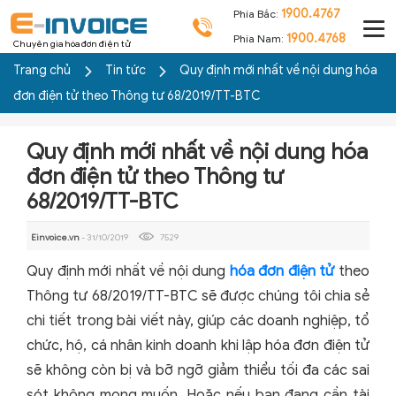
1900.4767
Phía Bắc:
1900.4768
Phía Nam:
Chuyên gia hóa đơn điện tử
Trang chủ
Tin tức
Quy định mới nhất về nội dung hóa
đơn điện tử theo Thông tư 68/2019/TT-BTC
Quy định mới nhất về nội dung hóa
đơn điện tử theo Thông tư
68/2019/TT-BTC
Einvoice.vn
- 31/10/2019
7529
Quy định mới nhất về nội dung
hóa đơn điện tử
theo
Thông tư 68/2019/TT-BTC sẽ được chúng tôi chia sẻ
chi tiết trong bài viết này, giúp các doanh nghiệp, tổ
chức, hộ, cá nhân kinh doanh khi lập hóa đơn điện tử
sẽ không còn bị và bỡ ngỡ giảm thiểu tối đa các sai
sót không mong muốn. Hoặc nếu bạn đang cần tài