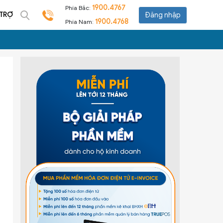
1900.4767
Phía Bắc:
 TRỢ
Đăng nhập
1900.4768
Phía Nam: