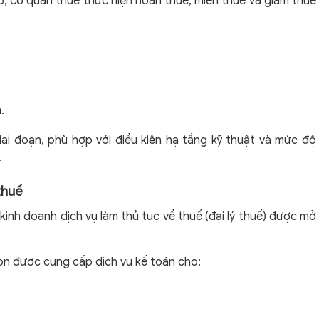
25, cơ quan thuế thực hiện hoàn thuế, miễn thuế và giảm thuế
.
iai đoạn, phù hợp với điều kiện hạ tầng kỹ thuật và mức độ
.
thuế
kinh doanh dịch vụ làm thủ tục về thuế (đại lý thuế) được mở
 còn được cung cấp dịch vụ kế toán cho: