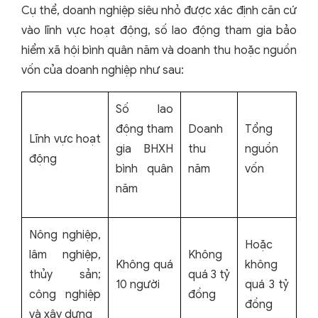
Cụ thể, doanh nghiệp siêu nhỏ được xác định căn cứ
vào lĩnh vực hoạt động, số lao động tham gia bảo
hiểm xã hội bình quân năm và doanh thu hoặc nguồn
vốn của doanh nghiệp như sau:
Số lao
động tham
Doanh
Tổng
Lĩnh vực hoạt
gia BHXH
thu
nguồn
động
bình quân
năm
vốn
năm
Nông nghiệp,
Hoặc
lâm nghiệp,
Không
Không quá
không
thủy sản;
quá 3 tỷ
10 người
quá 3 tỷ
công nghiệp
đồng
đồng
và xây dựng