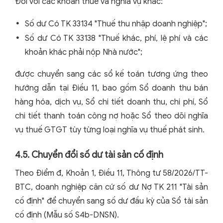
Đối với các khoản thuế và nghĩa vụ khác:
Số dư Có TK 33134 "Thuế thu nhập doanh nghiệp";
Số dư Có TK 33138 "Thuế khác, phí, lệ phí và các
khoản khác phải nộp Nhà nước";
được chuyển sang các sổ kế toán tương ứng theo
hướng dẫn tại Điều 11, bao gồm Sổ doanh thu bán
hàng hóa, dịch vụ, Sổ chi tiết doanh thu, chi phí, Sổ
chi tiết thanh toán công nợ hoặc Sổ theo dõi nghĩa
vụ thuế GTGT tùy từng loại nghĩa vụ thuế phát sinh.
4.5. Chuyển đổi số dư tài sản cố định
Theo Điểm đ, Khoản 1, Điều 11, Thông tư 58/2026/TT-
BTC, doanh nghiệp căn cứ số dư Nợ TK 211 "Tài sản
cố định" để chuyển sang số dư đầu kỳ của Sổ tài sản
cố định (Mẫu số S4b-DNSN).