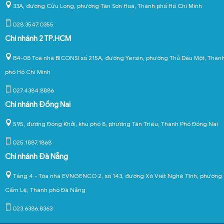
33A, đường Cửu Long, phường Tân Sơn Hoà, Thành phố Hồ Chí Minh
028.3547.0355
Chi nhánh 2 TP.HCM
B4-08 Toà nhà BICONSI số 215A, đường Yersin, phường Thủ Dầu Một, Thàn
phố Hồ Chí Minh
027.4384.8886
Chi nhánh Đồng Nai
595, đường Đồng Khởi, khu phố 8, phường Tân Triều, Thành Phố Đồng Nai
025.1887.1868
Chi nhánh Đà Nẵng
Tầng 4 - Tòa nhà EVNGENCO 2, số 143, đường Xô Viết Nghệ Tĩnh, phường
Cẩm Lệ, Thành phố Đà Nẵng
023.6386.8363