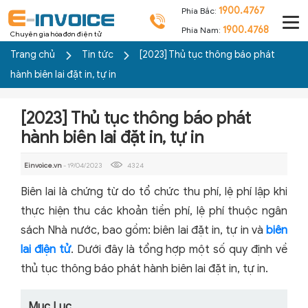
1900.4767
Phía Bắc:
1900.4768
Phía Nam:
Chuyên gia hóa đơn điện tử
Trang chủ
Tin tức
[2023] Thủ tục thông báo phát
hành biên lai đặt in, tự in
[2023] Thủ tục thông báo phát
hành biên lai đặt in, tự in
Einvoice.vn
- 19/04/2023
4324
Biên lai là chứng từ do tổ chức thu phí, lệ phí lập khi
thực hiện thu các khoản tiền phí, lệ phí thuộc ngân
sách Nhà nước, bao gồm: biên lai đặt in, tự in và
biên
lai điện tử
. Dưới đây là tổng hợp một số quy định về
thủ tục thông báo phát hành biên lai đặt in, tự in.
Mục Lục