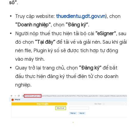
số”
.
Truy cập website:
thuedientu.gdt.gov.vn
), chọn
“Doanh nghiệp”
, chọn
“Đăng ký”
.
Người nộp thuế thực hiện tải bộ cài
“eSigner”
, sau
đó chọn
“Tại đây”
để tải về và giải nén. Sau khi giải
nén file, Plugin ký số sẽ được tích hợp tự động
vào máy tính.
Quay trở lại trang chủ, chọn
“Đăng ký”
để bắt
đầu thực hiện đăng ký thuế điện tử cho doanh
nghiệp.