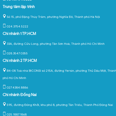
Trung tâm lập trình
Số 15, phố Đặng Thùy Trâm, phường Nghĩa Đô, Thành phố Hà Nội
024.3754.5222
Chi nhánh 1 TP.HCM
33A, đường Cửu Long, phường Tân Sơn Hoà, Thành phố Hồ Chí Minh
028.3547.0355
Chi nhánh 2 TP.HCM
B4-08 Toà nhà BICONSI số 215A, đường Yersin, phường Thủ Dầu Một, Thàn
phố Hồ Chí Minh
027.4384.8886
Chi nhánh Đồng Nai
595, đường Đồng Khởi, khu phố 8, phường Tân Triều, Thành Phố Đồng Nai
025.1887.1868