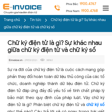
1900.4767
Phía Bắc:
1900.4768
Phía Nam:
Chuyên gia hóa đơn điện tử
Trang chủ
Tin tức
Chữ ký điện tử là gì? Sự khác nhau
giữa chữ ký điện tử và chữ ký số
Chữ ký điện tử là gì? Sự khác nhau
giữa chữ ký điện tử và chữ ký số
Einvoice.vn
- 29/03/2021
38763
Sự ra đời của chữ ký điện tử là cuộc cách mạng góp
phần thay đổi hoàn toàn dữ liệu thủ công của các tổ
chức, doanh nghiệp thành dữ liệu điện tử. Chữ ký
điện tử đáp ứng đầy đủ yếu tố về tính chất pháp lý
bảo mật theo quy định của pháp luật. Vậy chữ ký
điện tử là gì? Phân biệt chữ ký điện tử và
chữ ký số
như thế nào? Câu trả lời sẽ có ngay trong bài viết