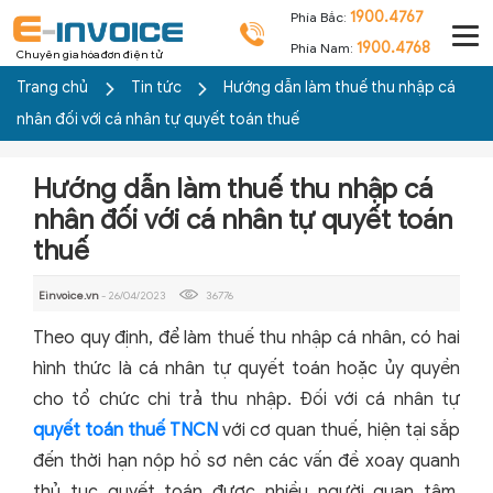
1900.4767
Phía Bắc:
1900.4768
Phía Nam:
Chuyên gia hóa đơn điện tử
Trang chủ
Tin tức
Hướng dẫn làm thuế thu nhập cá
nhân đối với cá nhân tự quyết toán thuế
Hướng dẫn làm thuế thu nhập cá
nhân đối với cá nhân tự quyết toán
thuế
Einvoice.vn
- 26/04/2023
36776
Theo quy định, để làm thuế thu nhập cá nhân, có hai
hình thức là cá nhân tự quyết toán hoặc ủy quyền
cho tổ chức chi trả thu nhập. Đối với cá nhân tự
quyết toán thuế TNCN
với cơ quan thuế, hiện tại sắp
đến thời hạn nộp hồ sơ nên các vấn đề xoay quanh
thủ tục quyết toán được nhiều người quan tâm.