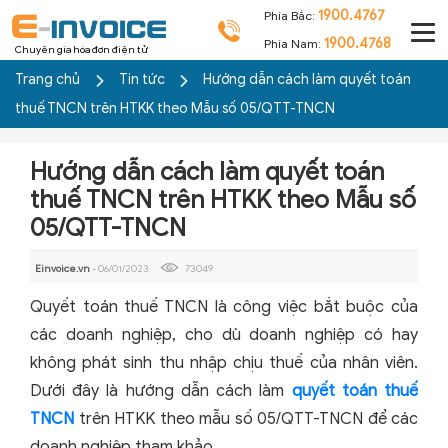
1900.4767
Phía Bắc:
1900.4768
Phía Nam:
Chuyên gia hóa đơn điện tử
Trang chủ
Tin tức
Hướng dẫn cách làm quyết toán
thuế TNCN trên HTKK theo Mẫu số 05/QTT-TNCN
Hướng dẫn cách làm quyết toán
thuế TNCN trên HTKK theo Mẫu số
05/QTT-TNCN
Einvoice.vn
- 06/01/2023
73049
Quyết toán thuế TNCN là công việc bắt buộc của
các doanh nghiệp, cho dù doanh nghiệp có hay
không phát sinh thu nhập chịu thuế của nhân viên.
Dưới đây là hướng dẫn cách làm
quyết toán thuế
TNCN
trên HTKK theo mẫu số 05/QTT-TNCN để các
doanh nghiệp tham khảo.