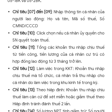
05-1BK và 05-2BK.
Chỉ tiêu [07] đến [09]
: Nhập thông tin cá nhân của
người lao động: Họ và tên, Mã số thuế, Số
CMND/CCCD
Chỉ tiêu [10]
: Click chọn nếu cá nhân ủy quyền cho
SN quyết toán thuế.
Chỉ tiêu [11]
: Tổng các khoản thu nhập chịu thuế
từ tiền công, tiền lương của cá nhân cư trú có
hợp đồng lao động từ 3 tháng trở lên.
Chỉ tiêu [12]
: Làm việc trong KKT: Khoản thu nhập
chịu thuế mà tổ chức, cá nhân trả thu nhập cho
cá nhân do làm việc trong khu kinh tế trong kỳ.
Chỉ tiêu [13]
: Theo hiệp định: Khoản thu nhập chịu
thuế làm căn cứ để xét miễn hoặc giảm thuế theo
Hiệp định tránh đánh thuế 2 lần.
Chỉ tiêu [14]
: Số lượng NPT tính giảm trừ: Số người