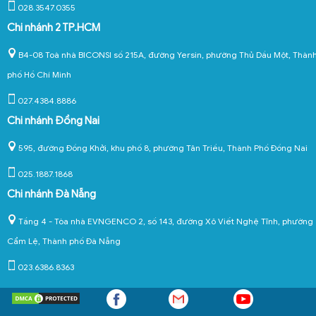
028.3547.0355
Chi nhánh 2 TP.HCM
B4-08 Toà nhà BICONSI số 215A, đường Yersin, phường Thủ Dầu Một, Thàn
phố Hồ Chí Minh
027.4384.8886
Chi nhánh Đồng Nai
595, đường Đồng Khởi, khu phố 8, phường Tân Triều, Thành Phố Đồng Nai
025.1887.1868
Chi nhánh Đà Nẵng
Tầng 4 - Tòa nhà EVNGENCO 2, số 143, đường Xô Viết Nghệ Tĩnh, phường
Cẩm Lệ, Thành phố Đà Nẵng
023.6386.8363