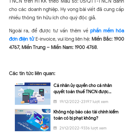
TNCN trên HTKK theo Mẫu số: 05/QTT-TNCN dành
cho các doanh nghiệp. Hy vọng bài viết đã cung cấp
nhiều thông tin hữu ích cho quý độc giả.
Ngoài ra, để được tư vấn thêm về
phần mềm hóa
đơn điện tử
E-invoice, vui lòng liên hệ:
Miền Bắc: 1900
4767, Miền Trung – Miền Nam: 1900 4768
.
Các tin tức liên quan:
Cá nhân ủy quyền cho cá nhân
quyết toán thuế TNCN được
không?
19/12/2022-23197 lượt xem
Không nộp báo cáo tài chính kiểm
toán có bị phạt không?
21/12/2022-9336 lượt xem