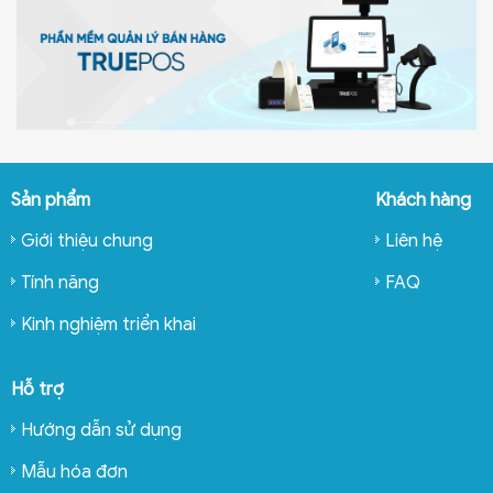
Sản phẩm
Khách hàng
Giới thiệu chung
Liên hệ
Tính năng
FAQ
Kinh nghiệm triển khai
Hỗ trợ
Hướng dẫn sử dụng
Mẫu hóa đơn