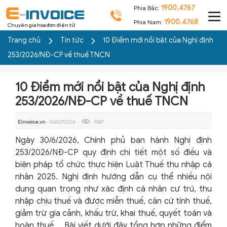
1900.4767
Phía Bắc:
1900.4768
Phía Nam:
Chuyên gia hóa đơn điện tử
Trang chủ
Tin tức
10 Điểm mới nổi bật của Nghị định
253/2026/NĐ-CP về thuế TNCN
10 Điểm mới nổi bật của Nghị định
253/2026/NĐ-CP về thuế TNCN
Einvoice.vn
- 04/07/2026
7587
Ngày 30/6/2026, Chính phủ ban hành Nghị định
253/2026/NĐ-CP quy định chi tiết một số điều và
biện pháp tổ chức thực hiện Luật Thuế thu nhập cá
nhân 2025. Nghị định hướng dẫn cụ thể nhiều nội
dung quan trọng như xác định cá nhân cư trú, thu
nhập chịu thuế và được miễn thuế, căn cứ tính thuế,
giảm trừ gia cảnh, khấu trừ, khai thuế, quyết toán và
hoàn thuế,... Bài viết dưới đây tổng hợp những điểm