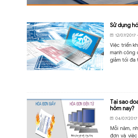
Sử dụng hó
12/07/2017 
Việc triển k
mạnh công c
giảm tối đa 
đối với doan
Tại sao do
hôm nay?
04/07/2017 
Mỗi năm, nh
đơn và việc