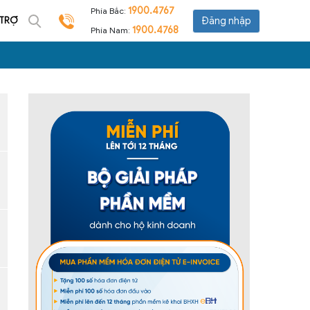
1900.4767
Phía Bắc:
 TRỢ
Đăng nhập
1900.4768
Phía Nam: