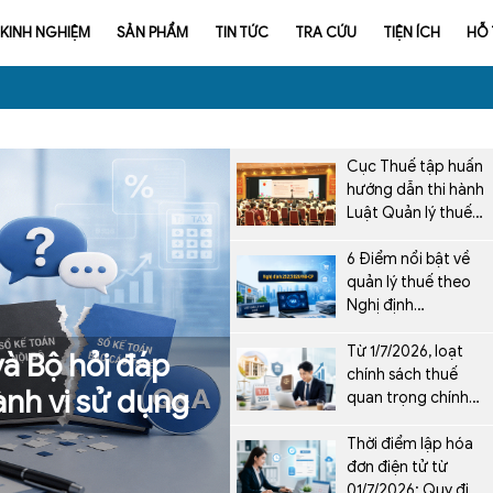
KINH NGHIỆM
SẢN PHẨM
TIN TỨC
TRA CỨU
TIỆN ÍCH
HỖ
Cục Thuế tập huấn
hướng dẫn thi hành
Luật Quản lý thuế
số 108/2025/QH15
6 Điểm nổi bật về
quản lý thuế theo
Nghị định
252/2026/NĐ-CP từ
1/7/2026
Từ 1/7/2026, loạt
à Bộ hỏi đáp
chính sách thuế
nh vi sử dụng
quan trọng chính
thức được áp dụng
Thời điểm lập hóa
đơn điện tử từ
01/7/2026: Quy định