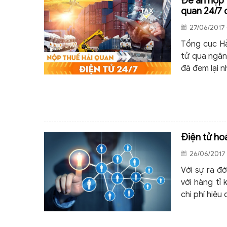
Đề án nộp 
quan 24/7 
27/06/2017 
Tổng cục Hả
tử qua ngân
đã đem lại nh
Điện tử hoá
26/06/2017 
Với sự ra đ
với hàng tỉ 
chi phí hiệu 