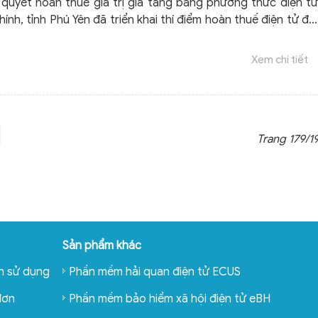
i quyết hoàn thuế giá trị gia tăng bằng phương thức điện tử
hính, tỉnh Phú Yên đã triển khai thí điểm hoàn thuế điện tử đối
p thuế đủ điều kiện tham gia hoàn thuế điện tử.
Xem chi tiết
Trang 179/1
Sản phẩm khác
n sử dụng
Phần mềm hải quan điện tử ECUS
đơn
Phần mềm bảo hiểm xã hội điện tử eBH