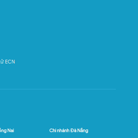
 tử ECN
ồng Nai
Chi nhánh Đà Nẵng