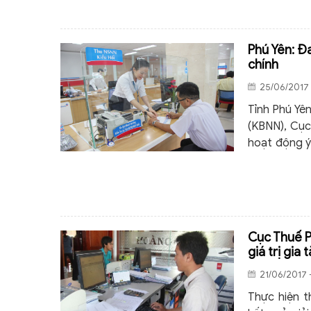
Phú Yên: Đ
chính
25/06/2017 
Tỉnh Phú Yê
(KBNN), Cục
hoạt động ý ng
quả công ng
sách, giảm t
Cục Thuế P
giá trị gia
21/06/2017 
Thực hiện t