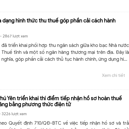
a dạng hình thức thu thuế góp phần cải cách hành
- 2867 lượt xem
n đã triển khai phối hợp thu ngân sách giữa kho bạc Nhà nước
 Thuế tỉnh và một số ngân hàng thương mại trên địa. Đây là
hĩa, góp phần cải cách thủ tục hành chính, ứng dụng hiệu
hệ thông tin vào việc đa dạng hóa hình thức thu nộp ngân
hiểu được nhiều chi phí…
Xem chi tiết
hú Yên triển khai thí điểm tiếp nhận hồ sơ hoàn thuế
 tăng bằng phương thức điện tử
- 3226 lượt xem
heo Quyết định 710/QĐ-BTC về việc tiếp nhận hồ sơ và trả