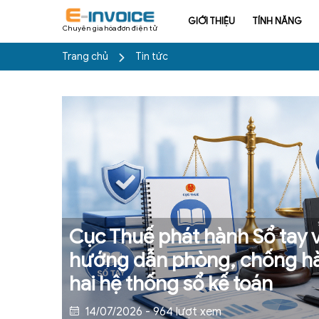
GIỚI THIỆU
TÍNH NĂNG
Chuyên gia hóa đơn điện tử
Trang chủ
Tin tức
Cục Thuế phát hành Sổ tay v
hướng dẫn phòng, chống hà
hai hệ thống sổ kế toán
14/07/2026 - 964 lượt xem