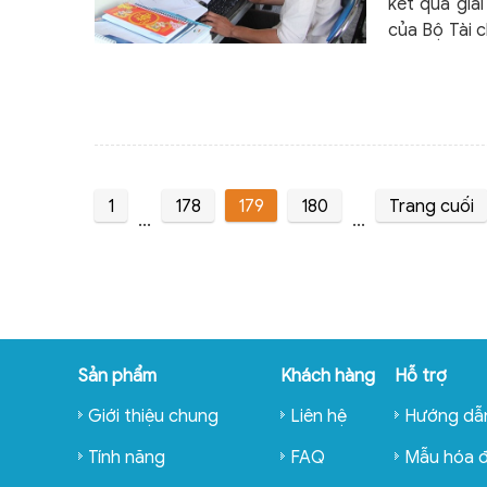
kết quả giả
của Bộ Tài c
với người nộ
1
178
179
180
Trang cuối
...
...
Sản phẩm
Khách hàng
Hỗ trợ
Giới thiệu chung
Liên hệ
Hướng dẫ
Tính năng
FAQ
Mẫu hóa 