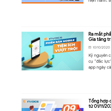
hiện hành. 
nhất của Ng
khi áp dụng
Ra mắt phầ
Gia tăng tr
10/10/2020 
Kỷ nguyên c
cụ “đắc lực
app ngày cà
muốn mang đ
Tổng hợp d
từ 01/11/2