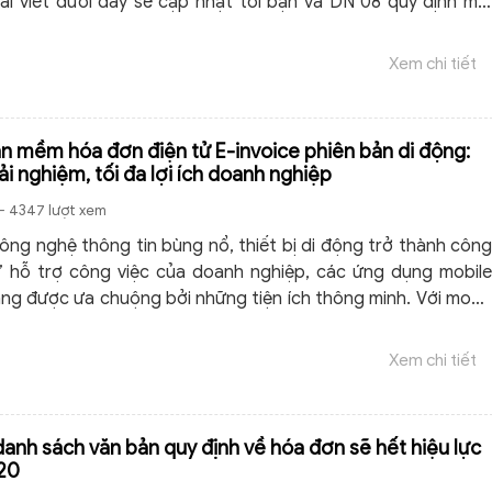
Bài viết dưới đây sẽ cập nhật tới bạn và DN 08 quy định mới
hị định 119/2018/NĐ-CP mà mọi DN đều phải biết và quan tâm
 HĐĐT.
Xem chi tiết
n mềm hóa đơn điện tử E-invoice phiên bản di động:
ải nghiệm, tối đa lợi ích doanh nghiệp
- 4347 lượt xem
ông nghệ thông tin bùng nổ, thiết bị di động trở thành công
” hỗ trợ công việc của doanh nghiệp, các ứng dụng mobile
ng được ưa chuộng bởi những tiện ích thông minh. Với mong
ến những công cụ làm việc hiệu quả và tiện ích,
Xem chi tiết
anh sách văn bản quy định về hóa đơn sẽ hết hiệu lực
020