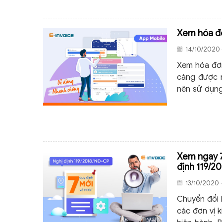
Xem hóa đơ
14/10/2020 
Xem hóa đơn
càng được n
nên sử dụn
minh thì có 
Xem ngay 7
định 119/2
13/10/2020 
Chuyển đổi 
các đơn vị 