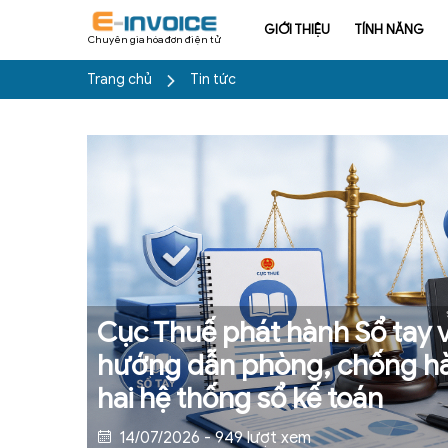
GIỚI THIỆU
TÍNH NĂNG
Chuyên gia hóa đơn điện tử
Trang chủ
Tin tức
Cục Thuế phát hành Sổ tay v
hướng dẫn phòng, chống hà
hai hệ thống sổ kế toán
14/07/2026 - 949 lượt xem