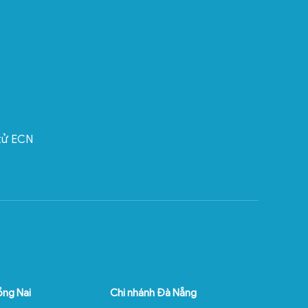
 tử ECN
ồng Nai
Chi nhánh Đà Nẵng