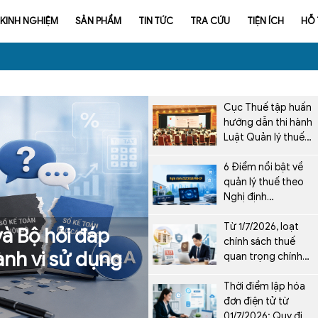
KINH NGHIỆM
SẢN PHẨM
TIN TỨC
TRA CỨU
TIỆN ÍCH
HỖ
Cục Thuế tập huấn
hướng dẫn thi hành
Luật Quản lý thuế
số 108/2025/QH15
6 Điểm nổi bật về
quản lý thuế theo
Nghị định
252/2026/NĐ-CP từ
1/7/2026
Từ 1/7/2026, loạt
à Bộ hỏi đáp
chính sách thuế
nh vi sử dụng
quan trọng chính
thức được áp dụng
Thời điểm lập hóa
đơn điện tử từ
01/7/2026: Quy định