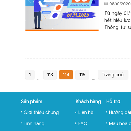
08/10/2020 
Từ ngày 01/
hết hiệu lự
Thông tư s
dẫn một số 
119/2018/NĐ
1
113
114
115
Trang cuối
...
...
Sản phẩm
Khách hàng
Hỗ trợ
Giới thiệu chung
Liên hệ
Hướng dẫ
Tính năng
FAQ
Mẫu hóa 