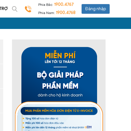
1900.4767
Phía Bắc:
 TRỢ
Đăng nhập
1900.4768
Phía Nam: