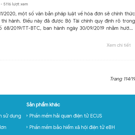
- 5116 lượt xem
11/2020, một số văn bản pháp luật về hóa đơn sẽ chính thức
c thi hành. Điều này đã được Bộ Tài chính quy định rõ trong
ố 68/2019/TT-BTC, ban hành ngày 30/09/2019 nhằm hướng
nội dung về hóa đơn điện tử theo quy định tại Nghị định số
-CP của Chính Phủ.
Xem chi tiết
Trang 114/1
Sản phẩm khác
n sử dụng
Phần mềm hải quan điện tử ECUS
đơn
Phần mềm bảo hiểm xã hội điện tử eBH