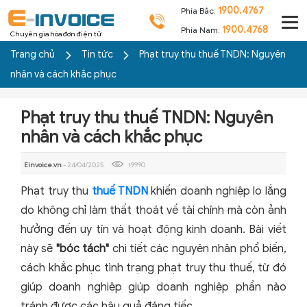
1900.4767
Phía Bắc:
1900.4768
Phía Nam:
Chuyên gia hóa đơn điện tử
Trang chủ
Tin tức
Phạt truy thu thuế TNDN: Nguyên
nhân và cách khắc phục
Phạt truy thu thuế TNDN: Nguyên
nhân và cách khắc phục
Einvoice.vn
- 24/04/2025
19990
Phạt truy thu
thuế TNDN
khiến doanh nghiệp lo lắng
do không chỉ làm thất thoát về tài chính mà còn ảnh
hưởng đến uy tín và hoạt động kinh doanh. Bài viết
này sẽ
"bóc tách"
chi tiết các nguyên nhân phổ biến,
cách khắc phục tình trạng phạt truy thu thuế, từ đó
giúp doanh nghiệp giúp doanh nghiệp phần nào
tránh được các hậu quả đáng tiếc.