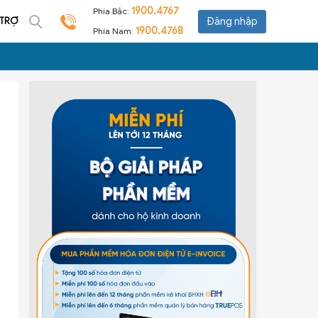
1900.4767
Phía Bắc:
 TRỢ
Đăng nhập
1900.4768
Phía Nam: