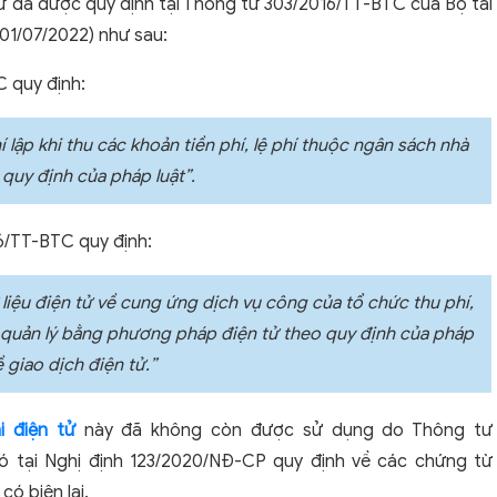
ện tử đã được quy định tại Thông tư 303/2016/TT-BTC của Bộ tài
 01/07/2022) như sau:
 quy định:
hí lập khi thu các khoản tiền phí, lệ phí thuộc ngân sách nhà
quy định của pháp luật”.
6/TT-BTC quy định:
ữ liệu điện tử về cung ứng dịch vụ công của tổ chức thu phí,
 và quản lý bằng phương pháp điện tử theo quy định của pháp
ề giao dịch điện tử.”
ai điện tử
này đã không còn được sử dụng do Thông tư
đó tại Nghị định 123/2020/NĐ-CP quy định về các chứng từ
có biên lai.