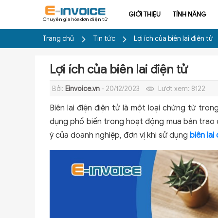
GIỚI THIỆU
TÍNH NĂNG
Chuyên gia hóa đơn điện tử
Trang chủ
Tin tức
Lợi ích của biên lai điện tử
Lợi ích của biên lai điện tử
Bởi:
Einvoice.vn
- 20/12/2023
Lượt xem:
8122
Biên lai điện điện tử là một loại chứng từ tron
dụng phổ biến trong hoạt động mua bán trao đổi
ý của doanh nghiệp, đơn vị khi sử dụng
biên lai