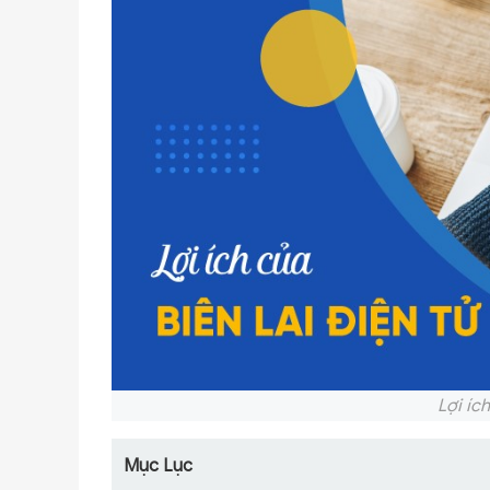
Lợi ích
Mục Lục