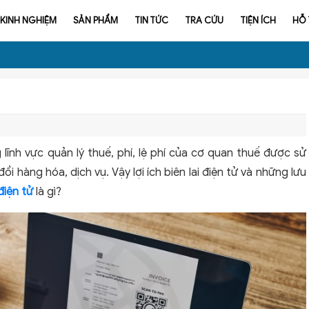
KINH NGHIỆM
SẢN PHẨM
TIN TỨC
TRA CỨU
TIỆN ÍCH
HỖ
g lĩnh vực quản lý thuế, phí, lệ phí của cơ quan thuế được sử
 hàng hóa, dịch vụ. Vậy lợi ích biên lai điện tử và những lưu
 điện tử
là gì?