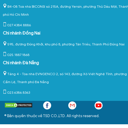
B4-08 Toà nhà BICONSI số 215A, đường Yersin, phường Thủ Dầu Một, Thàn
phố Hồ Chí Minh
027.4384.8886
Chi nhánh Đồng Nai
595, đường Đồng Khởi, khu phố 8, phường Tân Triều, Thành Phố Đồng Nai
025.1887.1868
Chi nhánh Đà Nẵng
Tầng 4 - Tòa nhà EVNGENCO 2, số 143, đường Xô Viết Nghệ Tĩnh, phường
Cẩm Lệ, Thành phố Đà Nẵng
023.6386.8363
© Bản quyền thuộc về TSD CO.,LTD. All rights reserved.