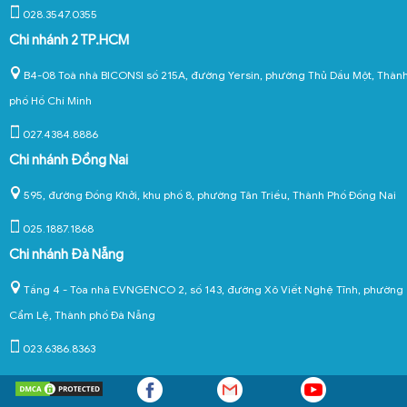
028.3547.0355
Chi nhánh 2 TP.HCM
B4-08 Toà nhà BICONSI số 215A, đường Yersin, phường Thủ Dầu Một, Thàn
phố Hồ Chí Minh
027.4384.8886
Chi nhánh Đồng Nai
595, đường Đồng Khởi, khu phố 8, phường Tân Triều, Thành Phố Đồng Nai
025.1887.1868
Chi nhánh Đà Nẵng
Tầng 4 - Tòa nhà EVNGENCO 2, số 143, đường Xô Viết Nghệ Tĩnh, phường
Cẩm Lệ, Thành phố Đà Nẵng
023.6386.8363