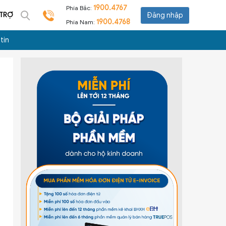
1900.4767
Phía Bắc:
 TRỢ
Đăng nhập
1900.4768
Phía Nam:
tin