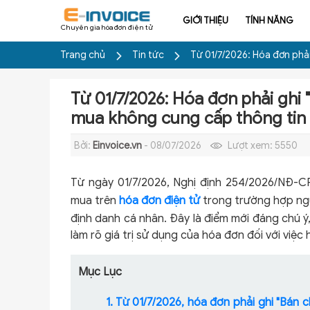
GIỚI THIỆU
TÍNH NĂNG
Chuyên gia hóa đơn điện tử
Trang chủ
Tin tức
Từ 01/7/2026: Hóa đơn phả
Từ 01/7/2026: Hóa đơn phải ghi
mua không cung cấp thông tin
Bởi:
Einvoice.vn
- 08/07/2026
Lượt xem:
5550
Từ ngày 01/7/2026, Nghị định 254/2026/NĐ-CP
mua trên
hóa đơn điện tử
trong trường hợp ngư
định danh cá nhân. Đây là điểm mới đáng chú ý
làm rõ giá trị sử dụng của hóa đơn đối với việc
Mục Lục
1. Từ 01/7/2026, hóa đơn phải ghi "Bán