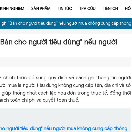
KINH NGHIỆM
SẢN PHẨM
TIN TỨC
TRA CỨU
TIỆN ÍCH
HỖ
i ghi "Bán cho người tiêu dùng" nếu người mua không cung cấp thông 
 "Bán cho người tiêu dùng" nếu người
 chính thức bổ sung quy định về cách ghi thông tin người
ời mua là người tiêu dùng không cung cấp tên, địa chỉ và số
, giúp thống nhất cách lập hóa đơn trong thực tế, đồng thời
 hạch toán chi phí và quyết toán thuế.
 cho người tiêu dùng" nếu người mua không cung cấp thông