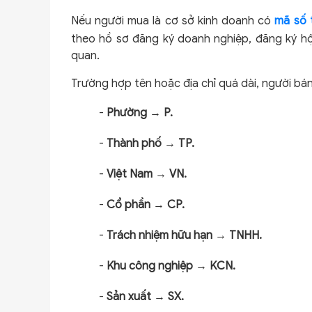
Nếu người mua là cơ sở kinh doanh có
mã số 
theo hồ sơ đăng ký doanh nghiệp, đăng ký hộ 
quan.
Trường hợp tên hoặc địa chỉ quá dài, người bá
-
Phường
→
P.
-
Thành phố
→
TP.
-
Việt Nam
→
VN.
-
Cổ phần
→
CP.
-
Trách nhiệm hữu hạn
→
TNHH.
-
Khu công nghiệp
→
KCN.
-
Sản xuất
→
SX.