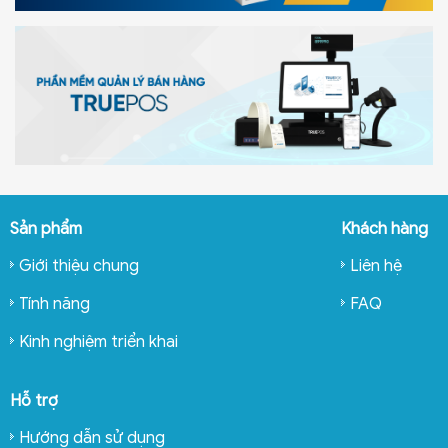
Sản phẩm
Khách hàng
Giới thiệu chung
Liên hệ
Tính năng
FAQ
Kinh nghiệm triển khai
Hỗ trợ
Hướng dẫn sử dụng