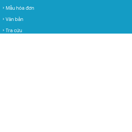
Mẫu hóa đơn
Văn bản
Tra cứu
Sản phẩm khác
Phần mềm hải quan điện tử ECUS
Phần mềm bảo hiểm xã hội điện tử eBH
Phần mềm thuế điện tử ETAX
Phần mềm văn phòng điện tử CloudOffice
Phần mềm quản lý hóa đơn đầu vào GETinvoice
Phần mềm Hợp đồng điện tử iContract
Dịch vụ chữ ký số công cộng ECA