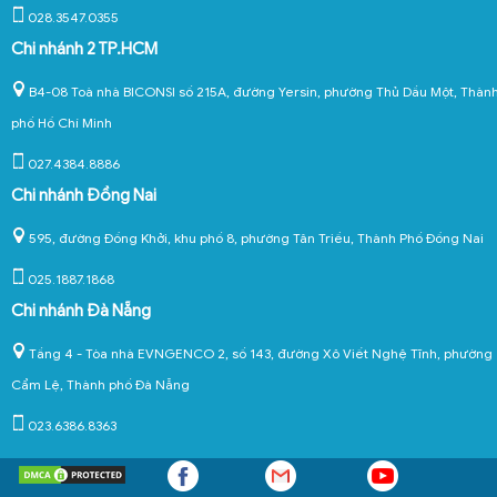
028.3547.0355
Chi nhánh 2 TP.HCM
B4-08 Toà nhà BICONSI số 215A, đường Yersin, phường Thủ Dầu Một, Thàn
phố Hồ Chí Minh
027.4384.8886
Chi nhánh Đồng Nai
595, đường Đồng Khởi, khu phố 8, phường Tân Triều, Thành Phố Đồng Nai
025.1887.1868
Chi nhánh Đà Nẵng
Tầng 4 - Tòa nhà EVNGENCO 2, số 143, đường Xô Viết Nghệ Tĩnh, phường
Cẩm Lệ, Thành phố Đà Nẵng
023.6386.8363