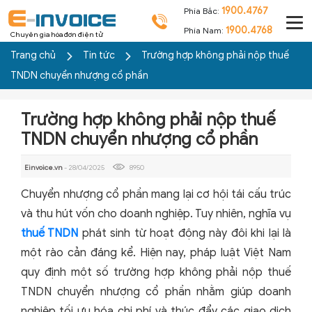
1900.4767
Phía Bắc:
1900.4768
Phía Nam:
Chuyên gia hóa đơn điện tử
Trang chủ
Tin tức
Trường hợp không phải nộp thuế
TNDN chuyển nhượng cổ phần
Trường hợp không phải nộp thuế
TNDN chuyển nhượng cổ phần
Einvoice.vn
- 28/04/2025
8950
Chuyển nhượng cổ phần mang lại cơ hội tái cấu trúc
và thu hút vốn cho doanh nghiệp. Tuy nhiên, nghĩa vụ
thuế TNDN
phát sinh từ hoạt động này đôi khi lại là
một rào cản đáng kể. Hiện nay, pháp luật Việt Nam
quy định một số trường hợp không phải nộp thuế
TNDN chuyển nhượng cổ phần nhằm giúp doanh
nghiệp tối ưu hóa chi phí và thúc đẩy các giao dịch