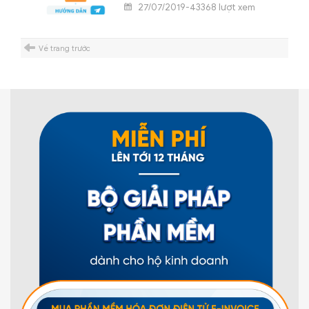
27/07/2019-43368 lượt xem
Về trang trước