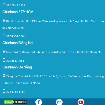
028.3547.0355
Chi nhánh 2 TP.HCM
B4-08 Toà nhà BICONSI số 215A, đường Yersin, phường Thủ Dầu Một, Thàn
phố Hồ Chí Minh
027.4384.8886
Chi nhánh Đồng Nai
595, đường Đồng Khởi, khu phố 8, phường Tân Triều, Thành Phố Đồng Nai
025.1887.1868
Chi nhánh Đà Nẵng
Tầng 4 - Tòa nhà EVNGENCO 2, số 143, đường Xô Viết Nghệ Tĩnh, phường
Cẩm Lệ, Thành phố Đà Nẵng
023.6386.8363