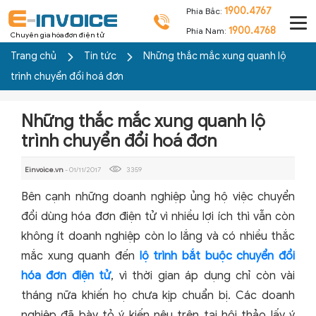
1900.4767
Phía Bắc:
1900.4768
Phía Nam:
Chuyên gia hóa đơn điện tử
Trang chủ
Tin tức
Những thắc mắc xung quanh lộ
trình chuyển đổi hoá đơn
Những thắc mắc xung quanh lộ
trình chuyển đổi hoá đơn
Einvoice.vn
- 01/11/2017
3359
Bên cạnh những doanh nghiệp ủng hộ việc chuyển
đổi dùng hóa đơn điện tử vì nhiều lợi ích thì vẫn còn
không ít doanh nghiệp còn lo lắng và có nhiều thắc
mắc xung quanh đến
lộ trình bắt buộc chuyển đổi
hóa đơn điện tử
, vì thời gian áp dụng chỉ còn vài
tháng nữa khiến họ chưa kịp chuẩn bị. Các doanh
nghiệp đã bày tỏ ý kiến nêu trên tại hội thảo lấy ý