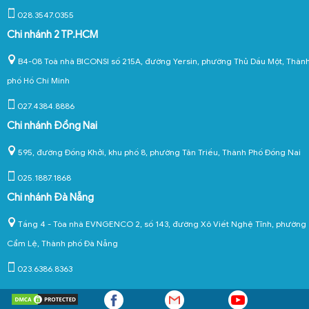
028.3547.0355
Chi nhánh 2 TP.HCM
B4-08 Toà nhà BICONSI số 215A, đường Yersin, phường Thủ Dầu Một, Thàn
phố Hồ Chí Minh
027.4384.8886
Chi nhánh Đồng Nai
595, đường Đồng Khởi, khu phố 8, phường Tân Triều, Thành Phố Đồng Nai
025.1887.1868
Chi nhánh Đà Nẵng
Tầng 4 - Tòa nhà EVNGENCO 2, số 143, đường Xô Viết Nghệ Tĩnh, phường
Cẩm Lệ, Thành phố Đà Nẵng
023.6386.8363