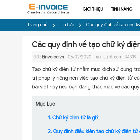
GIỚI THIỆU
TÍNH NĂNG
Chuyên gia hóa đơn điện tử
Trang chủ
Tin tức
Các quy định về tạo chữ ký
Các quy định về tạo chữ ký điện
Bởi:
Einvoice.vn
- 06/02/2020
Lượt xem:
34339
Tạo chữ ký điện tử nhằm mục đích sử dụng tro
trị pháp lý riêng nên việc tạo chữ ký điện tử
bài viết này nếu bạn đang thắc mắc về các quy 
Mục Lục
1. Chữ ký điện tử là gì?
2. Quy định điều kiện tạo chữ ký điện t