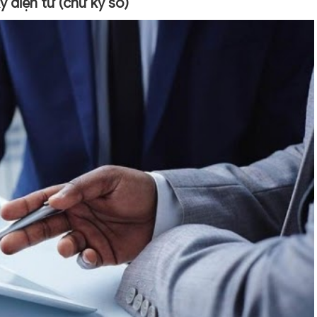
ký điện tử (chữ ký số)