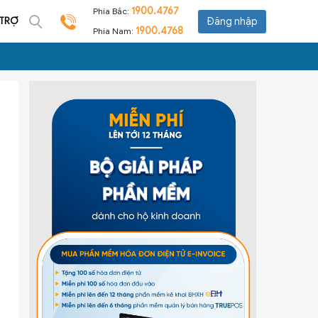
1900.4767
Phía Bắc:
 TRỢ
Đăng nhập
1900.4768
Phía Nam: