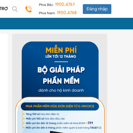
1900.4767
Phía Bắc:
 TRỢ
Đăng nhập
1900.4768
Phía Nam: