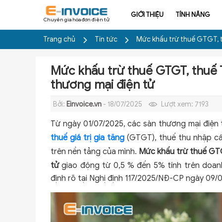
GIỚI THIỆU
TÍNH NĂNG
Chuyên gia hóa đơn điện tử
Trang chủ
Tin tức
Mức khấu trừ thuế GTGT, t
Mức khấu trừ thuế GTGT, thuế 
thương mại điện tử
Bởi:
Einvoice.vn
- 18/07/2025
Lượt xem:
7193
Từ ngày 01/07/2025, các sàn thương mại điện 
thuế giá trị gia tăng
(GTGT), thuế thu nhập cá
trên nền tảng của mình.
Mức khấu trừ thuế GTG
tử
giao động từ 0,5 % đến 5% tính trên doanh
định rõ tại Nghị định 117/2025/NĐ-CP ngày 09/0