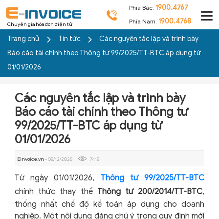
1900.4767
Phía Bắc:
1900.4768
Phía Nam:
Chuyên gia hóa đơn điện tử
Trang chủ
Tin tức
Các nguyên tắc lập và trình bày
Báo cáo tài chính theo Thông tư 99/2025/TT-BTC áp dụng từ
01/01/2026
Các nguyên tắc lập và trình bày
Báo cáo tài chính theo Thông tư
99/2025/TT-BTC áp dụng từ
01/01/2026
Einvoice.vn
- 08/12/2025
7418
Từ ngày 01/01/2026,
Thông tư 99/2025/TT-BTC
chính thức thay thế
Thông tư 200/2014/TT-BTC
,
thống nhất chế độ kế toán áp dụng cho doanh
nghiệp. Một nội dung đáng chú ý trong quy định mới