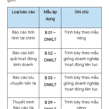
gồm:
Loại báo cáo
Mẫu áp
Ghi chú
dụng
Báo cáo tình
Trình bày theo mẫu
B 01 –
hình tài chính
riêng
DNKLT
Báo cáo kết
Trình bày theo mẫu
B 02 –
quả hoạt động
giống doanh nghiệp
DNKLT
kinh doanh
hoạt động liên tục
Báo cáo lưu
Trình bày theo mẫu
B 03 –
chuyển tiền tệ
giống doanh nghiệp
DNKLT
hoạt động liên tục
Thuyết minh
Trình bày theo mẫu
B 09 –
Báo cáo tài
riêng