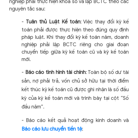
nghiệp phải thực hiện khóa sổ và lập BCTC theo các
nguyên tắc sau:
-
Tuân thủ Luật Kế toán
: Việc thay đổi kỳ kế
toán phải được thực hiện theo đúng quy định
pháp luật. Khi thay đổi kỳ kế toán năm, doanh
nghiệp phải lập BCTC riêng cho giai đoạn
chuyển tiếp giữa kỳ kế toán cũ và kỳ kế toán
mới.
-
Báo cáo tình hình tài chính
: Toàn bộ số dư tài
sản, nợ phải trả, vốn chủ sở hữu tại thời điểm
kết thúc kỳ kế toán cũ được ghi nhận là số đầu
kỳ c
ủa kỳ kế toán mới và trình bày tại cột “Số
đầu năm”.
-
Báo cáo kết quả hoạt động kinh doanh và
Báo cáo lưu chuyển tiền tệ
: