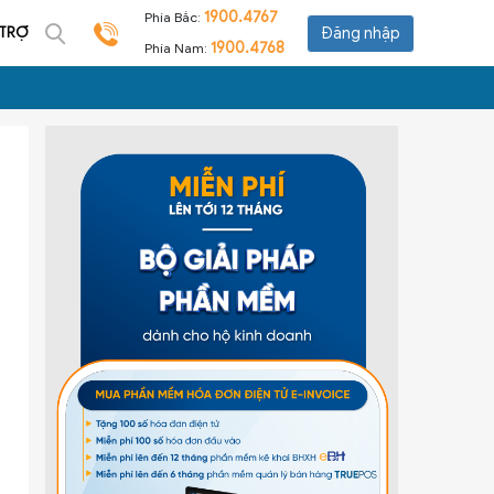
1900.4767
Phía Bắc:
 TRỢ
Đăng nhập
1900.4768
Phía Nam: