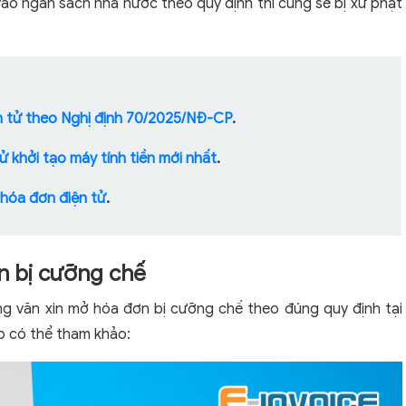
ào ngân sách nhà nước theo quy định thì cũng sẽ bị xử phạt
 tử theo Nghị định 70/2025/NĐ-CP
.
 khởi tạo máy tính tiền mới nhất
.
o hóa đơn điện tử
.
n bị cưỡng chế
ng văn xin mở hóa đơn bị cưỡng chế theo đúng quy định tại
 có thể tham khảo: