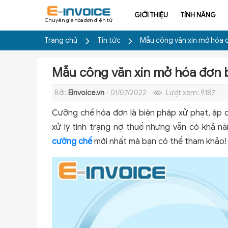
GIỚI THIỆU
TÍNH NĂNG
Chuyên gia hóa đơn điện tử
Trang chủ
Tin tức
Mẫu công văn xin mở hóa 
Mẫu công văn xin mở hóa đơn 
Bởi:
Einvoice.vn
- 01/07/2022
Lượt xem:
9187
Cưỡng chế hóa đơn là biện pháp xử phạt, áp d
xử lý tình trạng nợ thuế nhưng vẫn có khả n
cưỡng chế
mới nhất mà bạn có thể tham khảo!