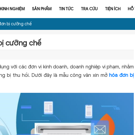
KINH NGHIỆM
SẢN PHẨM
TIN TỨC
TRA CỨU
TIỆN ÍCH
HỖ
đơn bị cưỡng chế
bị cưỡng chế
ụng với các đơn vị kinh doanh, doanh nghiệp vi phạm, nhằm
ăng bị thu hồi. Dưới đây là mẫu công văn xin mở
hóa đơn bị