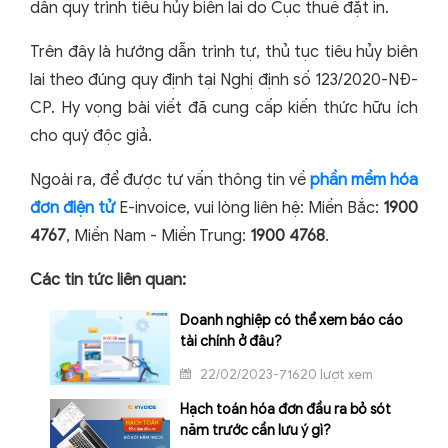
dẫn quy trình tiêu hủy biên lai do Cục thuế đặt in.
Trên đây là hướng dẫn trình tự, thủ tục tiêu hủy biên
lai theo đúng quy định tại Nghị định số 123/2020-NĐ-
CP. Hy vọng bài viết đã cung cấp kiến thức hữu ích
cho quý độc giả.
Ngoài ra, để được tư vấn thông tin về
phần mềm hóa
đơn điện tử
E-invoice, vui lòng liên hệ: Miền Bắc:
1900
4767
, Miền Nam - Miền Trung:
1900 4768
.
Các tin tức liên quan:
Doanh nghiệp có thể xem báo cáo
tài chính ở đâu?
22/02/2023-71620 lượt xem
Hạch toán hóa đơn đầu ra bỏ sót
năm trước cần lưu ý gì?