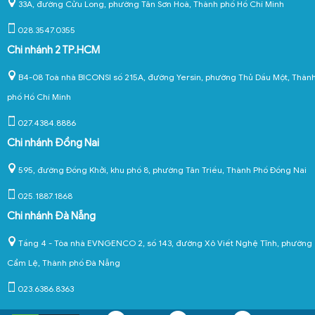
33A, đường Cửu Long, phường Tân Sơn Hoà, Thành phố Hồ Chí Minh
028.3547.0355
Chi nhánh 2 TP.HCM
B4-08 Toà nhà BICONSI số 215A, đường Yersin, phường Thủ Dầu Một, Thàn
phố Hồ Chí Minh
027.4384.8886
Chi nhánh Đồng Nai
595, đường Đồng Khởi, khu phố 8, phường Tân Triều, Thành Phố Đồng Nai
025.1887.1868
Chi nhánh Đà Nẵng
Tầng 4 - Tòa nhà EVNGENCO 2, số 143, đường Xô Viết Nghệ Tĩnh, phường
Cẩm Lệ, Thành phố Đà Nẵng
023.6386.8363