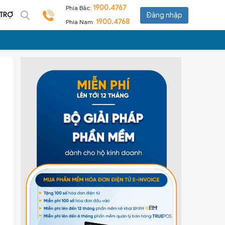
1900.4767
Phía Bắc:
 TRỢ
Đăng nhập
1900.4768
Phía Nam: