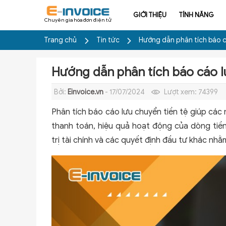
GIỚI THIỆU
TÍNH NĂNG
Chuyên gia hóa đơn điện tử
Trang chủ
Tin tức
Hướng dẫn phân tích báo c
Hướng dẫn phân tích báo cáo l
Bởi:
Einvoice.vn
- 17/07/2024
Lượt xem:
74399
Phân tích báo cáo lưu chuyển tiền tệ giúp các
thanh toán, hiệu quả hoạt động của dòng tiề
trị tài chính và các quyết định đầu tư khác nhằ