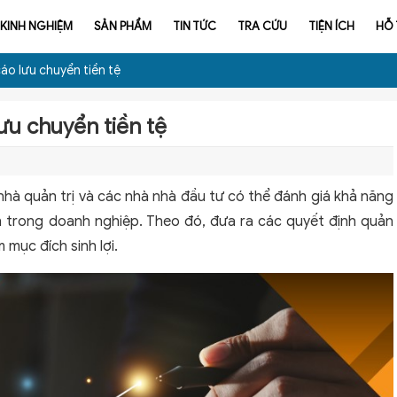
KINH NGHIỆM
SẢN PHẨM
TIN TỨC
TRA CỨU
TIỆN ÍCH
HỖ
áo lưu chuyển tiền tệ
ưu chuyển tiền tệ
 nhà quản trị và các nhà nhà đầu tư có thể đánh giá khả năng
n trong doanh nghiệp. Theo đó, đưa ra các quyết định quản
m mục đích sinh lợi.