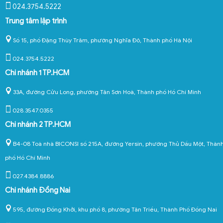
024.3754.5222
Trung tâm lập trình
Số 15, phố Đặng Thùy Trâm, phường Nghĩa Đô, Thành phố Hà Nội
024.3754.5222
Chi nhánh 1 TP.HCM
33A, đường Cửu Long, phường Tân Sơn Hoà, Thành phố Hồ Chí Minh
028.3547.0355
Chi nhánh 2 TP.HCM
B4-08 Toà nhà BICONSI số 215A, đường Yersin, phường Thủ Dầu Một, Thàn
phố Hồ Chí Minh
027.4384.8886
Chi nhánh Đồng Nai
595, đường Đồng Khởi, khu phố 8, phường Tân Triều, Thành Phố Đồng Nai