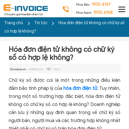
1900.4767
Phía Bắc:
1900.4768
Phía Nam:
Chuyên gia hóa đơn điện tử
Trang chủ
Tin tức
Hóa đơn điện tử không có chữ ký số
có hợp lệ không?
Hóa đơn điện tử không có chữ ký
số có hợp lệ không?
Einvoice.vn
- 12/08/2024
19212
Chữ ký số được coi là một trong những điều kiện
đảm bảo tính pháp lý của
hóa đơn điện tử
. Tuy nhiên,
trong một số trường hợp đặc biệt, hóa đơn điện tử
không có chữ ký số có hợp lệ không? Doanh nghiệp
cần lưu ý những quy định quan trọng về chữ ký số
người bán, người mua và các trường hợp không nhất
thiết phải có chữ ký số trên hóa đơn điện tử.