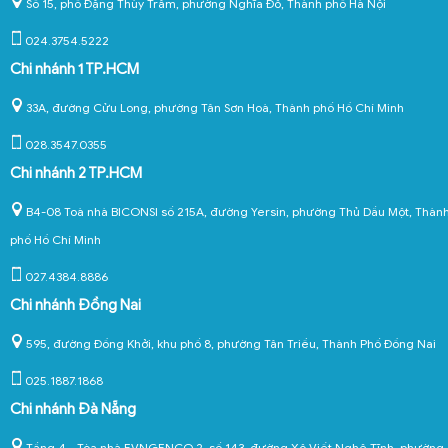
Số 15, phố Đặng Thùy Trâm, phường Nghĩa Đô, Thành phố Hà Nội
024.3754.5222
Chi nhánh 1 TP.HCM
33A, đường Cửu Long, phường Tân Sơn Hoà, Thành phố Hồ Chí Minh
028.3547.0355
Chi nhánh 2 TP.HCM
B4-08 Toà nhà BICONSI số 215A, đường Yersin, phường Thủ Dầu Một, Thàn
phố Hồ Chí Minh
027.4384.8886
Chi nhánh Đồng Nai
595, đường Đồng Khởi, khu phố 8, phường Tân Triều, Thành Phố Đồng Nai
025.1887.1868
Chi nhánh Đà Nẵng
Tầng 4 - Tòa nhà EVNGENCO 2, số 143, đường Xô Viết Nghệ Tĩnh, phường