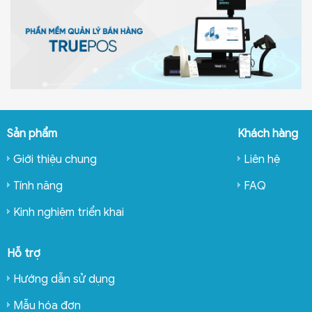
Sản phẩm
Khách hàng
Giới thiệu chung
Liên hệ
Tính năng
FAQ
Kinh nghiệm triển khai
Hỗ trợ
Hướng dẫn sử dụng
Mẫu hóa đơn