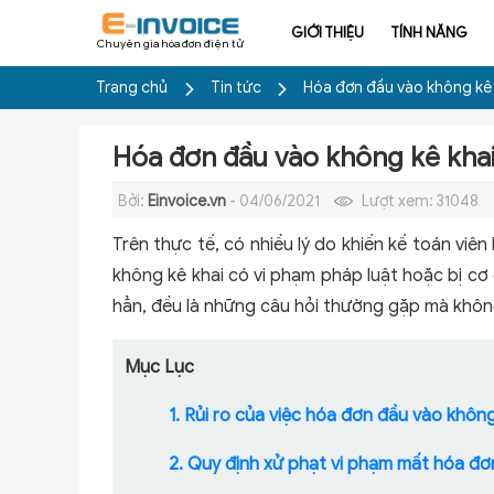
GIỚI THIỆU
TÍNH NĂNG
Chuyên gia hóa đơn điện tử
Trang chủ
Tin tức
Hóa đơn đầu vào không kê
Hóa đơn đầu vào không kê kha
Bởi:
Einvoice.vn
- 04/06/2021
Lượt xem:
31048
Trên thực tế, có nhiều lý do khiến kế toán viê
không kê khai có vi phạm pháp luật hoặc bị cơ
hẳn, đều là những câu hỏi thường gặp mà khôn
Mục Lục
1. Rủi ro của việc hóa đơn đầu vào khôn
2. Quy định xử phạt vi phạm mất hóa đơ