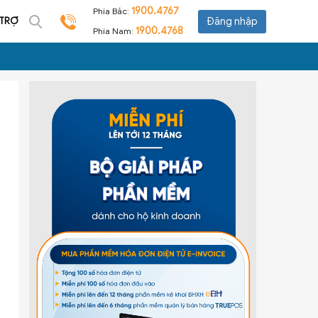
1900.4767
Phía Bắc:
 TRỢ
Đăng nhập
1900.4768
Phía Nam: