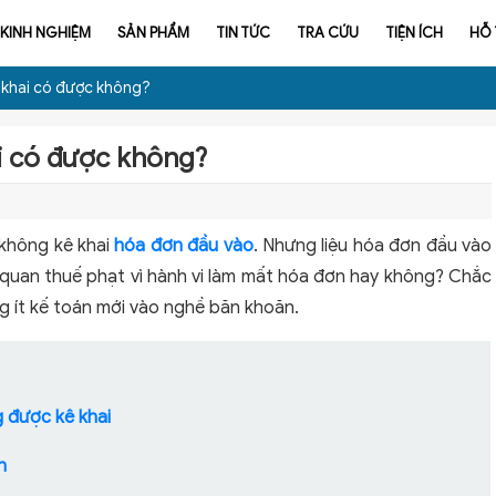
KINH NGHIỆM
SẢN PHẨM
TIN TỨC
TRA CỨU
TIỆN ÍCH
HỖ
 khai có được không?
i có được không?
n không kê khai
hóa đơn đầu vào
. Nhưng liệu hóa đơn đầu vào
 quan thuế phạt vì hành vi làm mất hóa đơn hay không? Chắc
g ít kế toán mới vào nghề băn khoăn.
g được kê khai
n