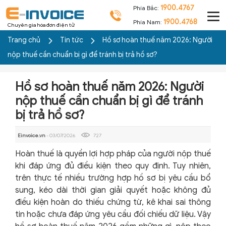
1900.4767
Phía Bắc:
1900.4768
Phía Nam:
Chuyên gia hóa đơn điện tử
Trang chủ
Tin tức
Hồ sơ hoàn thuế năm 2026: Người
nộp thuế cần chuẩn bị gì để tránh bị trả hồ sơ?
Hồ sơ hoàn thuế năm 2026: Người
nộp thuế cần chuẩn bị gì để tránh
bị trả hồ sơ?
Einvoice.vn
- 03/07/2026
727
Hoàn thuế là quyền lợi hợp pháp của người nộp thuế
khi đáp ứng đủ điều kiện theo quy định. Tuy nhiên,
trên thực tế nhiều trường hợp hồ sơ bị yêu cầu bổ
sung, kéo dài thời gian giải quyết hoặc không đủ
điều kiện hoàn do thiếu chứng từ, kê khai sai thông
tin hoặc chưa đáp ứng yêu cầu đối chiếu dữ liệu. Vậy